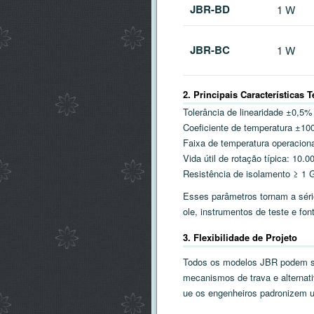
JBR-BD
1 W
JBR-BC
1 W
2. Principais Características 
Tolerância de linearidade ±0,5%
Coeficiente de temperatura ±10
Faixa de temperatura operacion
Vida útil de rotação típica: 10.0
Resistência de isolamento ≥ 1 
Esses parâmetros tornam a séri
ole, instrumentos de teste e fon
3. Flexibilidade de Projeto
Todos os modelos JBR podem se
mecanismos de trava e alternativ
ue os engenheiros padronizem u