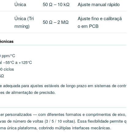
Única
50 Ω – 10 kΩ
Ajuste manual rápido
Única (Tri
Ajuste fino e calibraçã
50 Ω – 2 MΩ
mming)
o em PCB
Técnicas
0 ppm/°C
al −55°C a +125°C
00 ciclos
GΩ
e adequada para ajustes estáveis de longo prazo em sistemas de contr
tes de alimentação de precisão.
r personalizados — com diferentes formatos e comprimentos de eixo,
as de número de voltas (3 / 5 / 10 voltas). Essa flexibilidade permite q
ma única plataforma, cobrindo múltiplas interfaces mecânicas.