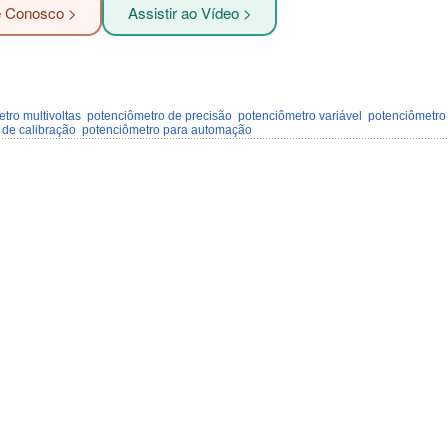
e Conosco >
Assistir ao Vídeo >
tro multivoltas
potenciômetro de precisão
potenciômetro variável
potenciômetro
 de calibração
potenciômetro para automação