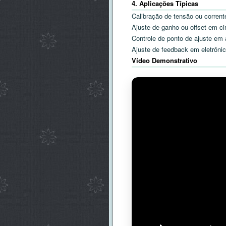
4. Aplicações Típicas
Calibração de tensão ou corren
Ajuste de ganho ou offset em cir
Controle de ponto de ajuste em 
Ajuste de feedback em eletrônic
Vídeo Demonstrativo