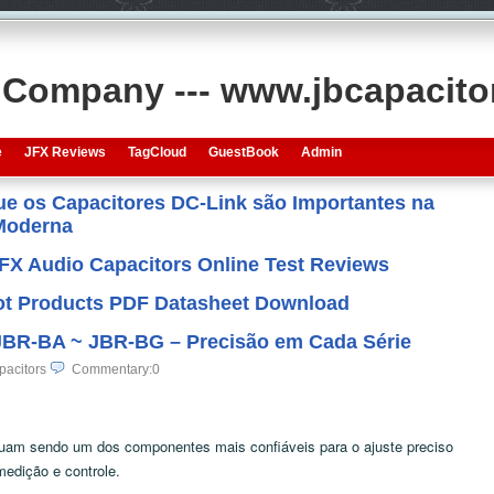
s Company --- www.jbcapacit
e
JFX Reviews
TagCloud
GuestBook
Admin
que os Capacitores DC-Link são Importantes na
 Moderna
JFX Audio Capacitors Online Test Reviews
 Hot Products PDF Datasheet Download
JBR-BA ~ JBR-BG – Precisão em Cada Série
pacitors
Commentary:0
nuam sendo um dos componentes mais confiáveis para o ajuste preciso
edição e controle.