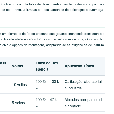
G
cobre uma ampla faixa de desempenho, desde modelos compactos d
ltas com trava, utilizadas em equipamentos de calibração e automaçã
m elemento de fio de precisão que garante linearidade consistente e
o. A série oferece vários formatos mecânicos — de uma, cinco ou dez
de eixo e opções de montagem, adaptando-se às exigências de instrum
a N
Faixa de Resi
Voltas
Aplicação Típica
stência
100 Ω – 100 k
Calibração laboratorial
10 voltas
Ω
e industrial
100 Ω – 47 k
Módulos compactos d
5 voltas
Ω
e controle