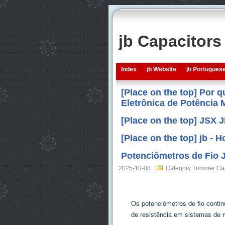
jb Capacitor
Index
jb Website
jb Portugues
[Place on the top] Por 
Eletrônica de Potência
[Place on the top] JSX 
[Place on the top] jb -
Potenciômetros de Fio 
2025-10-08
Category:Trimmer Ca
Os potenciômetros de fio conti
de resistência em sistemas de m