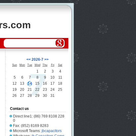
ors.com
<<
2026-7
>>
Sun
Mon
Tue
Wed
Thu
Fri
Sat
1
2
3
4
5
6
7
8
9
10
11
12
13
14
15
16
17
18
19
20
21
22
23
24
25
26
27
28
29
30
31
Contact us
Direct line1: (86) 769 8108 228
0
Fax: (852) 8169 8283
Microsoft Teams:
jbcapacitors