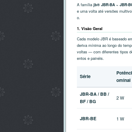
A família
jb® JBR-BA ~ JBR-B
e uma volta até versões multivo
o.
1. Visão Geral
Cada modelo JBR é baseado em u
deriva mínima ao longo do temp
voltas — com diferentes tipos 
entos e painéis.
Potênci
Série
ominal
JBR-BA / BB /
2 W
BF / BG
JBR-BE
1 W