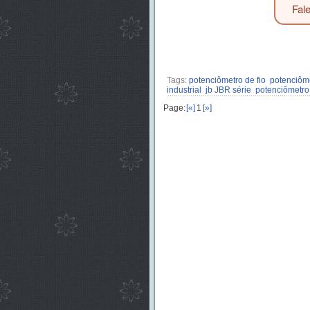
Fal
Tags:
potenciômetro de fio
potenciôme
industrial
jb JBR série
potenciômetro
Page:
[«]
1
[»]