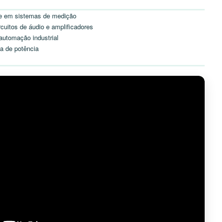
te em sistemas de medição
cuitos de áudio e amplificadores
automação industrial
a de potência