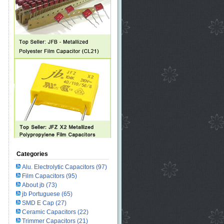
Categories
Alu. Electrolytic Capacitors
(97)
Film Capacitors
(95)
About jb
(73)
jb Portuguese
(65)
SMD E Cap
(27)
Ceramic Capacitors
(22)
Trimmer Capacitors
(21)