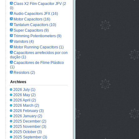
Class X2 Film Capacitor JFV
(2
0)
Audio Capacitors JFX
(16)
Motor Capacitors
(16)
Tantalum Capacitors
(10)
Super Capacitors
(9)
Trimming Potentiometers
(9)
Varistors
(4)
Motor Running Capacitors
(1)
Capacitores arrefecidos por con
dução
(1)
Capacitores de Filme Plástico
(1)
Resistors
(2)
Archives
2026 July
(1)
2026 May
(2)
2026 April
(2)
2026 March
(2)
2026 February
(3)
2026 January
(2)
2025 December
(2)
2025 November
(3)
2025 October
(3)
2025 September
(3)