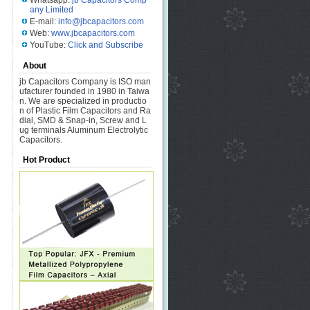
Whatsapp:
jb Capacitors Comp
any Limited
E-mail:
info@jbcapacitors.com
Web:
www.jbcapacitors.com
YouTube:
Click and Subscribe
About
jb Capacitors Company is ISO man
ufacturer founded in 1980 in Taiwa
n. We are specialized in productio
n of Plastic Film Capacitors and Ra
dial, SMD & Snap-in, Screw and L
ug terminals Aluminum Electrolytic
Capacitors.
Hot Product