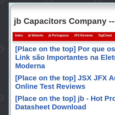
jb Capacitors Company -
Index
jb Website
jb Portuguese
JFX Reviews
TagCloud
[Place on the top] Por que o
Link são Importantes na Elet
Moderna
[Place on the top] JSX JFX A
Online Test Reviews
[Place on the top] jb - Hot P
Datasheet Download