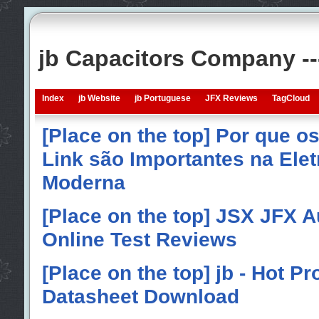
jb Capacitors Company -
Index
jb Website
jb Portuguese
JFX Reviews
TagCloud
[Place on the top] Por que o
Link são Importantes na Elet
Moderna
[Place on the top] JSX JFX A
Online Test Reviews
[Place on the top] jb - Hot P
Datasheet Download