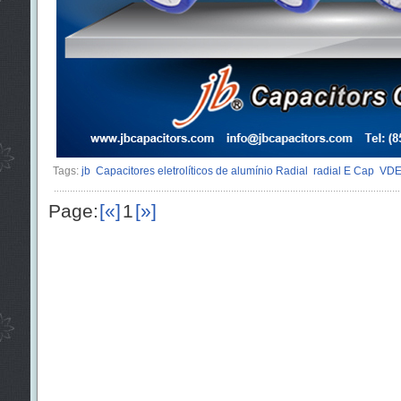
Tags:
jb
Capacitores eletrolíticos de alumínio Radial
radial E Cap
VD
Page:
[«]
1
[»]