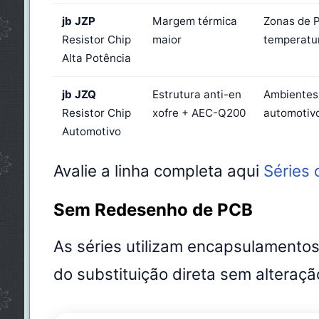
jb JZP
Margem térmica
Zonas de 
Resistor Chip
maior
temperatu
Alta Potência
jb JZQ
Estrutura anti-en
Ambientes 
Resistor Chip
xofre + AEC-Q200
automotiv
Automotivo
Avalie a linha completa aqui
Séries 
Sem Redesenho de PCB
As séries utilizam encapsulamento
do substituição direta sem alteraçã