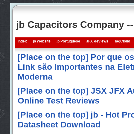
jb Capacitors Company -
Index
jb Website
jb Portuguese
JFX Reviews
TagCloud
[Place on the top] Por que o
Link são Importantes na Elet
Moderna
[Place on the top] JSX JFX A
Online Test Reviews
[Place on the top] jb - Hot P
Datasheet Download