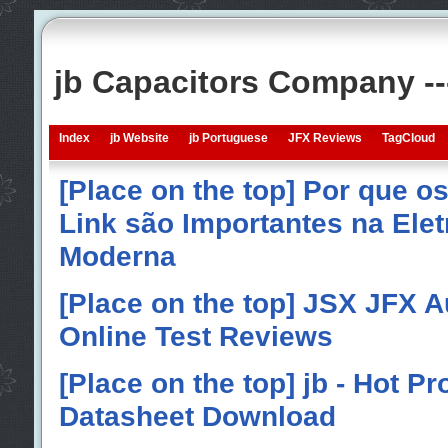
jb Capacitors Company -
Index
jb Website
jb Portuguese
JFX Reviews
TagCloud
[Place on the top] Por que o
Link são Importantes na Elet
Moderna
[Place on the top] JSX JFX A
Online Test Reviews
[Place on the top] jb - Hot P
Datasheet Download