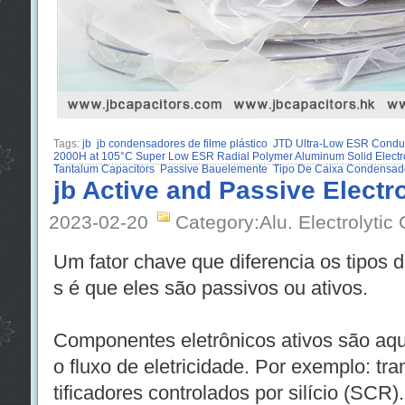
Tags:
jb
jb condensadores de filme plástico
JTD Ultra-Low ESR Conduc
2000H at 105°C Super Low ESR Radial Polymer Aluminum Solid Electro
Tantalum Capacitors
Passive Bauelemente
Tipo De Caixa Condensador
jb Active and Passive Elect
2023-02-20
Category:Alu. Electrolytic
Um fator chave que diferencia os tipos 
s é que eles são passivos ou ativos.
Componentes eletrônicos ativos são aq
o fluxo de eletricidade. Por exemplo: tra
tificadores controlados por silício (SCR).