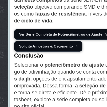
seleção
objetivo comparando SMD e thro
os como
faixas de resistência
, níveis 
de
ciclo de vida
.
Ver Série Completa de Potenciômetros de Ajuste
Solicite Amostras & Orçamento
Conclusão
Selecionar o
potenciômetro de ajuste
c
go de adivinhação quando se conta co
s da jb
, opções de encapsulamento adeq
omprovada. Dessa forma, a
seleção de
e
torna-se direta e eficiente. Dê o próxi
tasheet, explore a série completa ou sol
no site oficial.