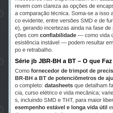
revem com clareza as opções de encapsu
a comparação técnica. Soma-se a isso a
co evidente, entre versões SMD e de fur
e), gerando incertezas ainda na fase de 
ções com
confiabilidade
— como vida út
esistência instável — podem resultar e
po e retrabalho.
Série jb JBR-BH a BT – O que Faz
Como
fornecedor de trimpot de preci
BR-BH a BT de potenciômetros de aju
o completo:
datasheets
que detalham fai
cia, curso elétrico e vida mecânica; va
s, incluindo SMD e THT, para maior lib
esempenho estável e longa vida útil
em