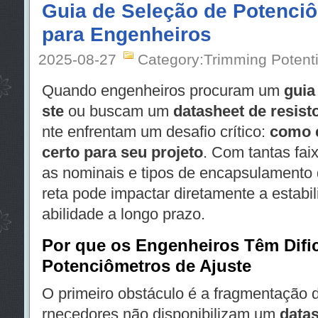
Guia de Seleção de Potenciô
para Engenheiros
2025-08-27
Category:Trimming Potent
Quando engenheiros procuram um
guia
ste
ou buscam um
datasheet de resisto
nte enfrentam um desafio crítico:
como 
certo para seu projeto
. Com tantas faix
as nominais e tipos de encapsulamento d
reta pode impactar diretamente a estabili
abilidade a longo prazo.
Por que os Engenheiros Têm Difi
Potenciômetros de Ajuste
O primeiro obstáculo é a fragmentação d
rnecedores não disponibilizam um
data