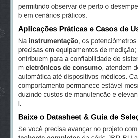
permitindo observar de perto o desempe
b em cenários práticos.
Aplicações Práticas e Casos de U
Na
instrumentação
, os potenciômetros
precisas em equipamentos de medição;
ontribuem para a confiabilidade de sist
m
eletrônicos de consumo
, atendem 
automática até dispositivos médicos. C
comportamento permanece estável mesmo
duzindo custos de manutenção e elevand
l.
Baixe o Datasheet & Guia de Sele
Se você precisa avançar no projeto co
tasheets completos
da série JBR-BH a