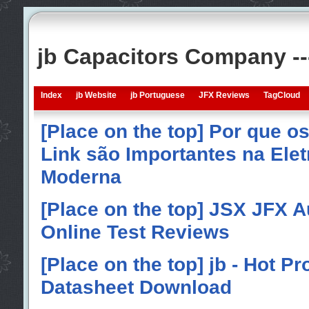
jb Capacitors Company -
Index
jb Website
jb Portuguese
JFX Reviews
TagCloud
[Place on the top] Por que o
Link são Importantes na Elet
Moderna
[Place on the top] JSX JFX A
Online Test Reviews
[Place on the top] jb - Hot P
Datasheet Download