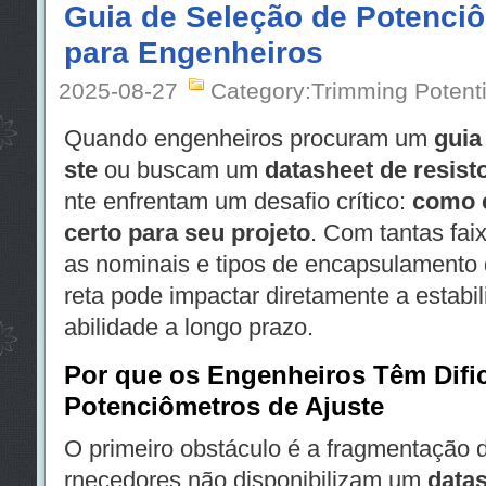
Guia de Seleção de Potenciô
para Engenheiros
2025-08-27
Category:Trimming Potent
Quando engenheiros procuram um
guia
ste
ou buscam um
datasheet de resisto
nte enfrentam um desafio crítico:
como 
certo para seu projeto
. Com tantas faix
as nominais e tipos de encapsulamento d
reta pode impactar diretamente a estabili
abilidade a longo prazo.
Por que os Engenheiros Têm Difi
Potenciômetros de Ajuste
O primeiro obstáculo é a fragmentação d
rnecedores não disponibilizam um
data