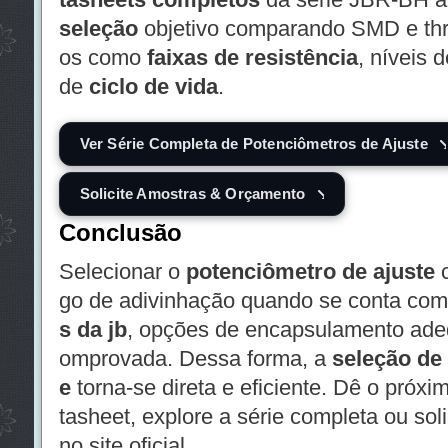
seleção
objetivo comparando SMD e thro
os como
faixas de resistência
, níveis 
de
ciclo de vida
.
Ver Série Completa de Potenciômetros de Ajuste
Solicite Amostras & Orçamento
Conclusão
Selecionar o
potenciômetro de ajuste
c
go de adivinhação quando se conta co
s da jb
, opções de encapsulamento adeq
omprovada. Dessa forma, a
seleção de
e
torna-se direta e eficiente. Dê o próxi
tasheet, explore a série completa ou sol
no site oficial.