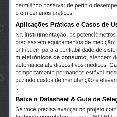
permitindo observar de perto o desempe
b em cenários práticos.
Aplicações Práticas e Casos de U
Na
instrumentação
, os potenciômetros
precisas em equipamentos de medição;
ontribuem para a confiabilidade de sist
m
eletrônicos de consumo
, atendem 
automática até dispositivos médicos. C
comportamento permanece estável mesmo
duzindo custos de manutenção e elevand
l.
Baixe o Datasheet & Guia de Sele
Se você precisa avançar no projeto co
tasheets completos
da série JBR-BH a