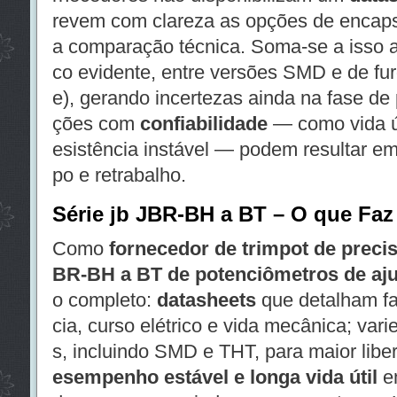
revem com clareza as opções de encapsu
a comparação técnica. Soma-se a isso a
co evidente, entre versões SMD e de fur
e), gerando incertezas ainda na fase de 
ções com
confiabilidade
— como vida út
esistência instável — podem resultar e
po e retrabalho.
Série jb JBR-BH a BT – O que Faz
Como
fornecedor de trimpot de preci
BR-BH a BT de potenciômetros de aju
o completo:
datasheets
que detalham fai
cia, curso elétrico e vida mecânica; va
s, incluindo SMD e THT, para maior lib
esempenho estável e longa vida útil
em