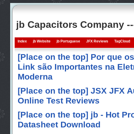
jb Capacitors Company -
Index
jb Website
jb Portuguese
JFX Reviews
TagCloud
[Place on the top] Por que o
Link são Importantes na Elet
Moderna
[Place on the top] JSX JFX A
Online Test Reviews
[Place on the top] jb - Hot P
Datasheet Download