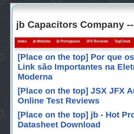
jb Capacitors Company -
Index
jb Website
jb Portuguese
JFX Reviews
TagCloud
[Place on the top] Por que o
Link são Importantes na Elet
Moderna
[Place on the top] JSX JFX A
Online Test Reviews
[Place on the top] jb - Hot P
Datasheet Download