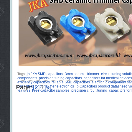
Tags:
jb JKA SMD capacitors
3mm ceramic trimmer
circuit tuning solut
components
precision tuning capacitors
capacitors for medical devices
efficiency capacitors
reliable SMD capacitors
electronic component sa
Page:
[«]
1
[»]
capacitors for consumer electronics
jb Capacitors product datasheet
vi
features
Free capacitor samples
precision circuit tuning
capacitors for