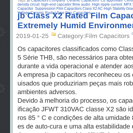
Tags:
jb Capacitors Company
Ceramic Capacitors
CE approvals
Certi
density circuit
high-end capcaitor filme audio
High ripple current
MPX S
Capacitor
Suppression Film Capacitors Class X2 AC-High Stability Gra
Voltage Ceramic Radial Type Disc Capacitors
jb Class X2 Rated Film Capac
Extremely Humid Environme
2019-01-25
Category:Film Capacitors
Os capacitores classificados como Cla
5 Série THB, são necessários para obt
durante a vida operacional e atender ao
A empresa jb capacitors reconheceu os 
uisados ​​que produziriam peças mais ro
ambientes adversos.
Devido à melhoria do processo, os capac
ificação JFWT 310VAC classe X2 são id
ros 85 ° C e condições de alta umidade
es de auto-cura e uma alta estabilidade 