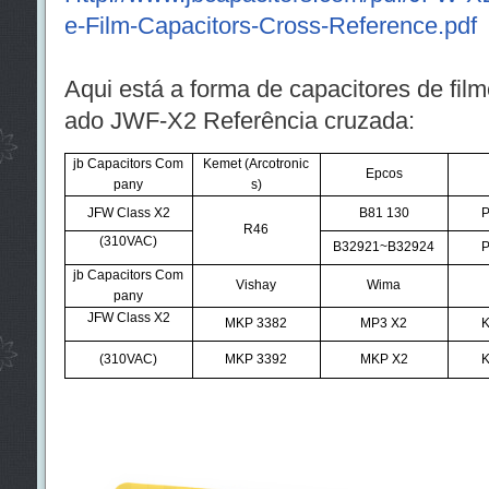
e-Film-Capacitors-Cross-Reference.pdf
Aqui está a forma de capacitores de film
ado JWF-X2 Referência cruzada:
jb Capacitors Com
Kemet (Arcotronic
Epcos
pany
s)
JFW Class X2
B81 130
P
R46
(310VAC)
B32921~B32924
P
jb Capacitors Com
Vishay
Wima
pany
JFW Class X2
MKP 3382
MP3 X2
K
(310VAC)
MKP 3392
MKP X2
K