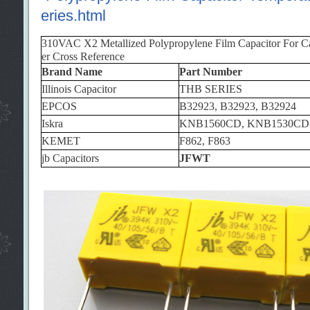
eries.html
310VAC X2 Metallized Polypropylene Film Capacitor For Ca
er Cross Reference
Brand Name
Part Number
Illinois Capacitor
THB SERIES
EPCOS
B32923, B32923, B32924
Iskra
KNB1560CD, KNB1530CD
KEMET
F862, F863
jb Capacitors
JFWT