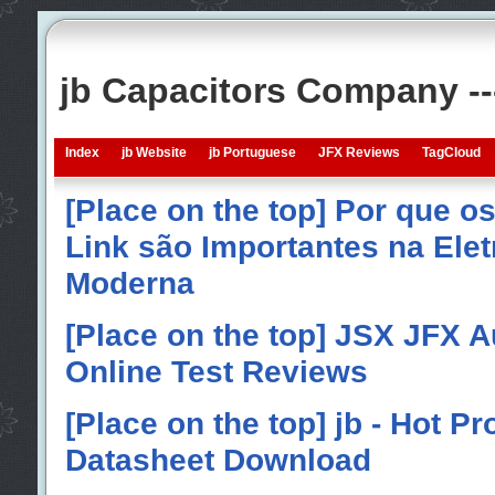
jb Capacitors Company -
Index
jb Website
jb Portuguese
JFX Reviews
TagCloud
[Place on the top] Por que o
Link são Importantes na Elet
Moderna
[Place on the top] JSX JFX A
Online Test Reviews
[Place on the top] jb - Hot P
Datasheet Download