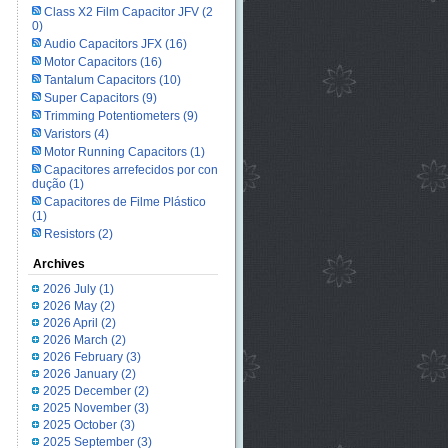
Class X2 Film Capacitor JFV
(2
0)
Audio Capacitors JFX
(16)
Motor Capacitors
(16)
Tantalum Capacitors
(10)
Super Capacitors
(9)
Trimming Potentiometers
(9)
Varistors
(4)
Motor Running Capacitors
(1)
Capacitores arrefecidos por con
dução
(1)
Capacitores de Filme Plástico
(1)
Resistors
(2)
Archives
2026 July
(1)
2026 May
(2)
2026 April
(2)
2026 March
(2)
2026 February
(3)
2026 January
(2)
2025 December
(2)
2025 November
(3)
2025 October
(3)
2025 September
(3)