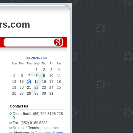
ors.com
<<
2026-7
>>
Sun
Mon
Tue
Wed
Thu
Fri
Sat
1
2
3
4
5
6
7
8
9
10
11
12
13
14
15
16
17
18
19
20
21
22
23
24
25
26
27
28
29
30
31
Contact us
Direct line1: (86) 769 8108 228
0
Fax: (852) 8169 8283
Microsoft Teams:
jbcapacitors