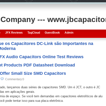
s Company --- www.jbcapacit
e
JFX Reviews
TagCloud
GuestBook
Admin
que os Capacitores DC-Link são Importantes na
 Moderna
JFX Audio Capacitors Online Test Reviews
 Hot Products PDF Datasheet Download
Offer Small Size SMD Capacitors
Commentary:0
ado, lançamos duas séries de capacitores SMD. Um é JCT, o outro é JC
as em aplicações gerais.
ia de espaço. Se você tem demandas em capacitores eletrolíticos de alu
 pode tentar isso para sua placa eletrônica.