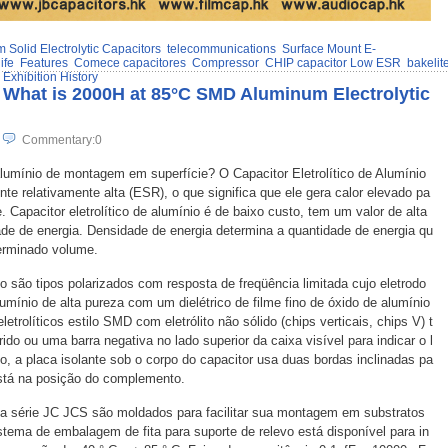
Solid Electrolytic Capacitors
telecommunications
Surface Mount E-
ife
Features
Comece capacitores
Compressor
CHIP capacitor Low ESR
bakelit
Exhibition History
 What is 2000H at 85°C SMD Aluminum Electrolytic
Commentary:0
 alumínio de montagem em superfície? O Capacitor Eletrolítico de Alumínio
nte relativamente alta (ESR), o que significa que ele gera calor elevado pa
 Capacitor eletrolítico de alumínio é de baixo custo, tem um valor de alta
ade de energia. Densidade de energia determina a quantidade de energia qu
erminado volume.
io são tipos polarizados com resposta de freqüência limitada cujo eletrodo
lumínio de alta pureza com um dielétrico de filme fino de óxido de alumínio
etrolíticos estilo SMD com eletrólito não sólido (chips verticais, chips V) t
do ou uma barra negativa no lado superior da caixa visível para indicar o l
o, a placa isolante sob o corpo do capacitor usa duas bordas inclinadas pa
 está na posição do complemento.
da série JC JCS são moldados para facilitar sua montagem em substratos
stema de embalagem de fita para suporte de relevo está disponível para in