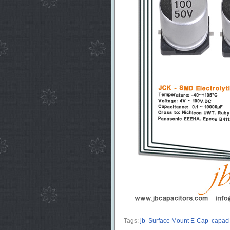
Tags:
jb
Surface Mount E-Cap
capaci