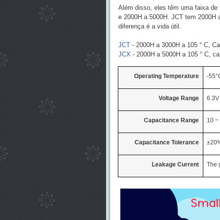
Além disso, eles têm uma faixa de 
e 2000H a 5000H. JCT tem 2000H a
diferença é a vida útil.
JCT
- 2000H a 3000H a 105 ° C, Ca
JCX
- 2000H a 5000H a 105 ° C, ca
Operating Temperature
-55°
Voltage Range
6.3V
Capacitance Range
10 ~
Capacitance Tolerance
±20%
Leakage Current
The 