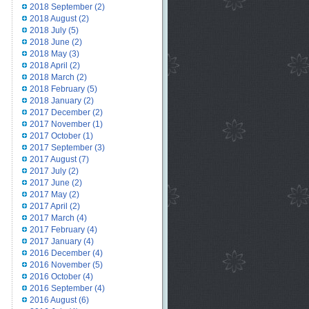
2018 September
(2)
2018 August
(2)
2018 July
(5)
2018 June
(2)
2018 May
(3)
2018 April
(2)
2018 March
(2)
2018 February
(5)
2018 January
(2)
2017 December
(2)
2017 November
(1)
2017 October
(1)
2017 September
(3)
2017 August
(7)
2017 July
(2)
2017 June
(2)
2017 May
(2)
2017 April
(2)
2017 March
(4)
2017 February
(4)
2017 January
(4)
2016 December
(4)
2016 November
(5)
2016 October
(4)
2016 September
(4)
2016 August
(6)