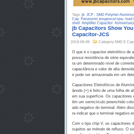
Tags:
jb
JCP - SMD Polymer Aluminum 
Cap
Panasonic конденсаторы
load l
shell
Amplifier Capacitor
Anniversary 
jb Capacitors Show You
Capacitor-JCS
2019-06-06
Category:SMD E Cap
O que é o capacitor eletrolítico de
possui resistência de série equivale
ra um determinado nível de corrente.
capacitância e valor de alta densid
e pode ser armazenada em um det
Capacitores Eletrolíticos de Alumín
ânodo (+) é feito de uma folha de a
em sua superfície. Os capacitores el
êm um semicírculo preenchido colori
ado negativo do terminal. Além diss
ra indicar que o terminal negativo
Com o tipo chip V, os capacitores 
sujeitos ao método de refluxo. O si