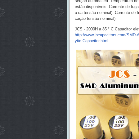
serção automática. Temperatura de 
estão disponíveis. Corrente de fug
o da tensão nominal). Corrente de 
cação tensão nominal)
JCS - 2000H a 85 ° C Capacitor ele
http://www.jbcapacitors.com/SMD-A
ytic-Capacitor.html