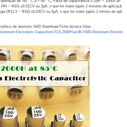
operação de -40 ° C a + 85 ° C, Faixa de capacitância 0,1ufF ~ 10000 uF
a (Φ4 ~ Φ10) ≤0,01CV ou 3μA, o que for maior (após 2 minutos de aplicaçã
fuga (Φ12,5 ~ Φ16) ≤0,03CV ou 4μA, o que for maior (após 1 minuto de apli
trolítico de alumínio SMD Download Ficha técnica View:
luminum-Electrolytic-Capacitors/JCS-2000H-at-85-SMD-Aluminum-Electrol