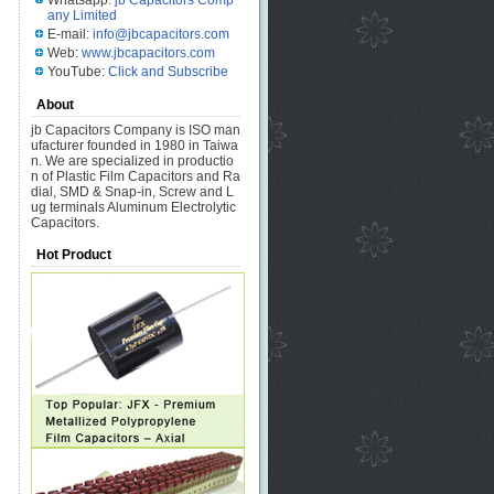
Whatsapp:
jb Capacitors Comp
any Limited
E-mail:
info@jbcapacitors.com
Web:
www.jbcapacitors.com
YouTube:
Click and Subscribe
About
jb Capacitors Company is ISO man
ufacturer founded in 1980 in Taiwa
n. We are specialized in productio
n of Plastic Film Capacitors and Ra
dial, SMD & Snap-in, Screw and L
ug terminals Aluminum Electrolytic
Capacitors.
Hot Product