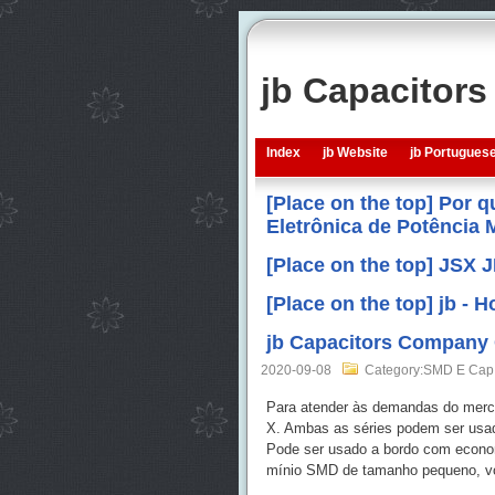
jb Capacitor
Index
jb Website
jb Portugues
[Place on the top] Por 
Eletrônica de Potência
[Place on the top] JSX 
[Place on the top] jb -
jb Capacitors Company 
2020-09-08
Category:SMD E Cap
Para atender às demandas do merc
X. Ambas as séries podem ser usad
Pode ser usado a bordo com econom
mínio SMD de tamanho pequeno, você