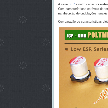
A série
JCP
é outro capacitor eletr
Com características estáveis de te
na absorção de ondulações, suaviza
Comparação de características elét