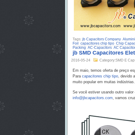
Tags:
jb Capacitors Company
Alumini
Foil
capacitores chip tipo
Chip Capaci
Packing
AC-Capacitors
AC Capacito
jb SMD Capacitores Elet
2016-05-24
Category:SMD E Cap
Em maio, temos oferta de preço es
Para
capacitores chip tipo
, devido 
muito popular em muitas indústrias.
Se você estiver usando outro valor 
info@jbcapacitors.com
, vamos cruz