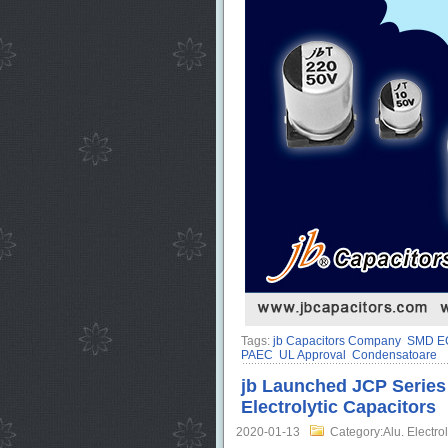
Tags:
jb Capacitors Company
SMD E
PAEC
UL Approval
Condensatoare
jb Launched JCP Serie
Electrolytic Capacitors
2020-01-13
Category:Alu. Electrol