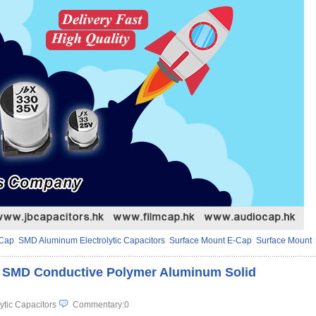
Cap
SMD Aluminum Electrolytic Capacitors
Surface Mount E-Cap
Surface Mount
s SMD Conductive Polymer Aluminum Solid
ytic Capacitors
Commentary:0