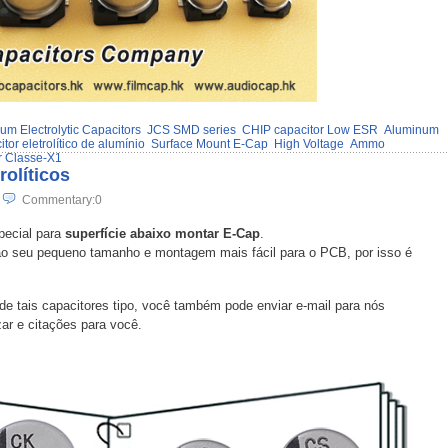
um Electrolytic Capacitors
JCS SMD series
CHIP capacitor Low ESR
Aluminum
tor eletrolítico de alumínio
Surface Mount E-Cap
High Voltage
Ammo
r Classe-X1
rolíticos
Commentary:0
pecial para
superfície abaixo montar E-Cap
.
ao seu pequeno tamanho e montagem mais fácil para o PCB, por isso é
de tais capacitores tipo, você também pode enviar e-mail para nós
ar e citações para você.