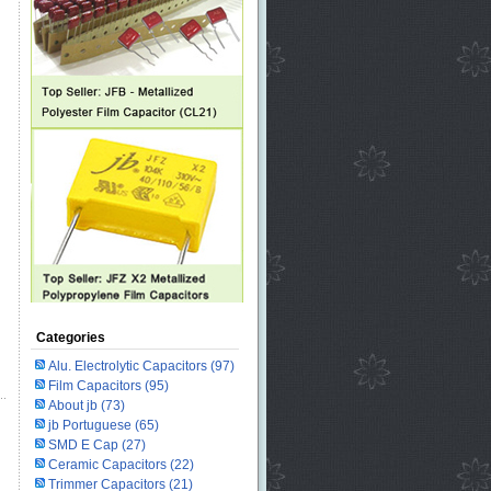
Categories
Alu. Electrolytic Capacitors
(97)
Film Capacitors
(95)
About jb
(73)
jb Portuguese
(65)
SMD E Cap
(27)
Ceramic Capacitors
(22)
Trimmer Capacitors
(21)