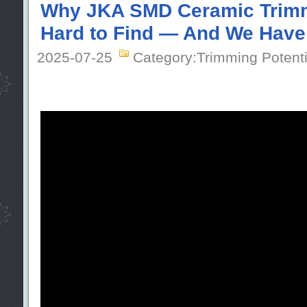
Why JKA SMD Ceramic Trimm
Hard to Find — And We Have
2025-07-25
Category:Trimming Potent
Quando o espaço é limitado e a precisão
l, encontrar o
capacitor trimmer cerâ
cações corretas torna-se fundamental 
maioria dos fornecedores oferece apenas
hrough-hole ou está sem estoque.
A
Série JKA da jb Capacitors
foi desen
amente essa demanda. Ela oferece aos 
heiros uma solução com tamanho ultra
te estabilidade de capacitância, alto f