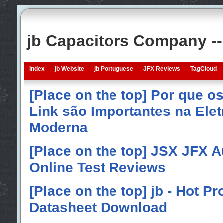
jb Capacitors Company -
Index
jb Website
jb Portuguese
JFX Reviews
TagCloud
[Place on the top] Por que o
Link são Importantes na Elet
Moderna
[Place on the top] JSX JFX A
Online Test Reviews
[Place on the top] jb - Hot P
Datasheet Download