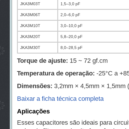
JKA3M03T
1,5–3,0 pF
JKA3M06T
2,0–6,0 pF
JKA3M10T
3,0–10,0 pF
JKA3M20T
5,8–20,0 pF
JKA3M30T
8,0–28,5 pF
Torque de ajuste:
15 ~ 72 gf.cm
Temperatura de operação:
-25°C a +8
Dimensões:
3,2mm × 4,5mm × 1,5mm (L
Baixar a ficha técnica completa
Aplicações
Esses capacitores são ideais para circu