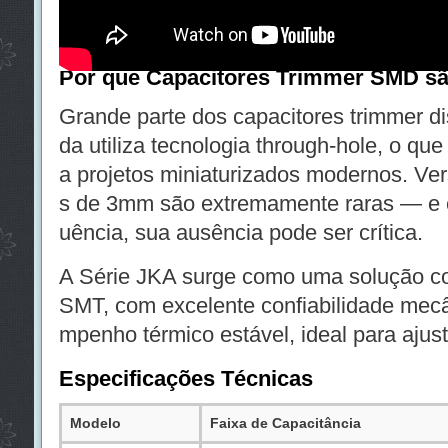
selada à prova de poeira e, acima de tud
a em estoque.
Por que Capacitores Trimmer SMD s
Grande parte dos capacitores trimmer d
da utiliza tecnologia through-hole, o qu
a projetos miniaturizados modernos. 
s de 3mm são extremamente raras — e e
uência, sua ausência pode ser crítica.
A Série JKA surge como uma solução 
SMT, com excelente confiabilidade mecâ
mpenho térmico estável, ideal para ajust
Especificações Técnicas
Modelo
Faixa de Capacitância