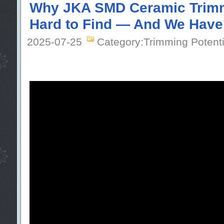
Why JKA SMD Ceramic Trimm
Hard to Find — And We Have
2025-07-25
Category:Trimming Potent
Quando o espaço é limitado e a precisão
l, encontrar o
capacitor trimmer cerâ
cações corretas torna-se fundamental 
maioria dos fornecedores oferece apenas
hrough-hole ou está sem estoque.
A
Série JKA da jb Capacitors
foi desen
amente essa demanda. Ela oferece aos 
heiros uma solução com tamanho ultra
te estabilidade de capacitância, alto f