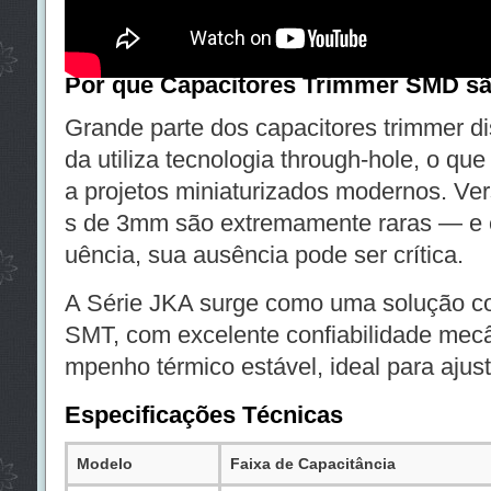
selada à prova de poeira e, acima de tud
a em estoque.
Por que Capacitores Trimmer SMD s
Grande parte dos capacitores trimmer d
da utiliza tecnologia through-hole, o qu
a projetos miniaturizados modernos. 
s de 3mm são extremamente raras — e e
uência, sua ausência pode ser crítica.
A Série JKA surge como uma solução 
SMT, com excelente confiabilidade mecâ
mpenho térmico estável, ideal para ajust
Especificações Técnicas
Modelo
Faixa de Capacitância