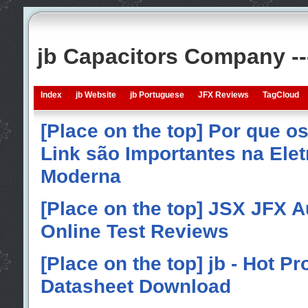
jb Capacitors Company -
Index
jb Website
jb Portuguese
JFX Reviews
TagCloud
[Place on the top] Por que o
Link são Importantes na Elet
Moderna
[Place on the top] JSX JFX A
Online Test Reviews
[Place on the top] jb - Hot P
Datasheet Download