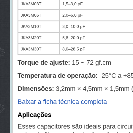
JKA3M03T
1,5–3,0 pF
JKA3M06T
2,0–6,0 pF
JKA3M10T
3,0–10,0 pF
JKA3M20T
5,8–20,0 pF
JKA3M30T
8,0–28,5 pF
Torque de ajuste:
15 ~ 72 gf.cm
Temperatura de operação:
-25°C a +8
Dimensões:
3,2mm × 4,5mm × 1,5mm (L
Baixar a ficha técnica completa
Aplicações
Esses capacitores são ideais para circu