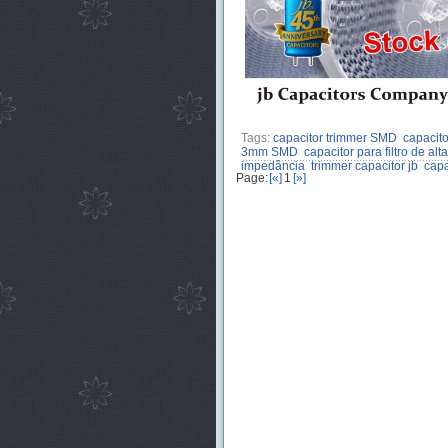
Tags:
capacitor trimmer SMD
capacito
3mm SMD
capacitor para filtro de alt
impedância
trimmer capacitor jb
capa
Page:
[«]
1
[»]