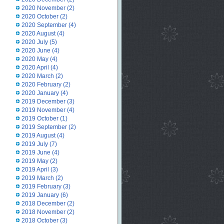
2020 November
(2)
2020 October
(2)
2020 September
(4)
2020 August
(4)
2020 July
(5)
2020 June
(4)
2020 May
(4)
2020 April
(4)
2020 March
(2)
2020 February
(2)
2020 January
(4)
2019 December
(3)
2019 November
(4)
2019 October
(1)
2019 September
(2)
2019 August
(4)
2019 July
(7)
2019 June
(4)
2019 May
(2)
2019 April
(3)
2019 March
(2)
2019 February
(3)
2019 January
(6)
2018 December
(2)
2018 November
(2)
2018 October
(3)