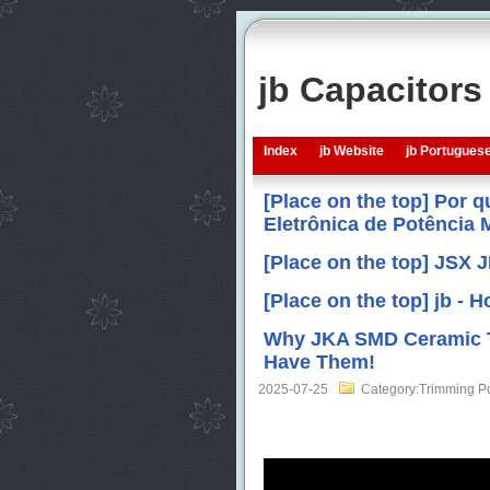
jb Capacitor
Index
jb Website
jb Portugues
[Place on the top] Por 
Eletrônica de Potência
[Place on the top] JSX 
[Place on the top] jb -
Why JKA SMD Ceramic T
Have Them!
2025-07-25
Category:Trimming Po
Quando o espaço é limitado e a prec
SMD
com as especificações corret