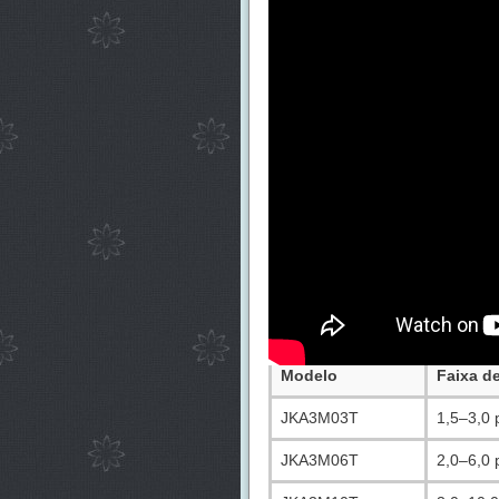
res oferece apenas versões antigas
A
Série JKA da jb Capacitors
foi 
etistas de RF e engenheiros uma s
pacitância, alto fator Q em 1MHz, c
ata em estoque.
Por que Capacitores Trimmer SM
Grande parte dos capacitores trimme
orna inadequados para projetos m
amente raras — e em aplicações de 
A Série JKA surge como uma soluç
ca, baixa deriva e desempenho térmi
Especificações Técnicas
Modelo
Faixa d
JKA3M03T
1,5–3,0 
JKA3M06T
2,0–6,0 