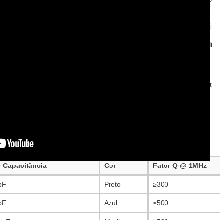
 do tipo through-hole ou está sem estoque.
desenvolvida para atender exatamente essa demanda. Ela oferece aos proj
olução com tamanho ultracompacto de 3mm, excelente estabilidade de ca
onstrução selada à prova de poeira e, acima de tudo, disponibilidade imedi
D são Raros
r disponíveis no mercado ainda utiliza tecnologia through-hole, o que os t
iniaturizados modernos. Versões SMD com dimensões de 3mm são extrem
alta frequência, sua ausência pode ser crítica.
ão compatível com montagem SMT, com excelente confiabilidade mecâni
co estável, ideal para ajustes de alta precisão.
e Capacitância
Cor
Fator Q @ 1MHz
pF
Preto
≥300
pF
Azul
≥500