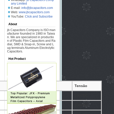
Whatsapp:
jb Capacitors Comp
any Limited
E-mail:
info@jbcapacitors.com
Web:
www.jbcapacitors.com
YouTube:
Click and Subscribe
About
jb Capacitors Company is ISO man
ufacturer founded in 1980 in Taiwa
n. We are specialized in productio
n of Plastic Film Capacitors and Ra
dial, SMD & Snap-in, Screw and L
ug terminals Aluminum Electrolytic
Capacitors.
Hot Product
Coef. Temp.
Tensão
NPO ±300ppm/℃
100VDC
NPO ±300ppm/℃
100VDC