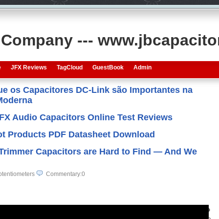
s Company --- www.jbcapacit
e
JFX Reviews
TagCloud
GuestBook
Admin
que os Capacitores DC-Link são Importantes na
 Moderna
JFX Audio Capacitors Online Test Reviews
 Hot Products PDF Datasheet Download
rimmer Capacitors are Hard to Find — And We
tentiometers
Commentary:0
isão do ajuste fino é essencial, encontrar o
capacitor trimmer cerâmico
as torna-se fundamental — especialmente quando a maioria dos fornecedo