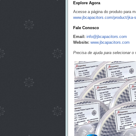
Explore Agora
Acesse a página do produto para m
www.jbcapacitors.com/product/jka-
Fale Conosco
Email:
info@jbcapacitors.com
Website:
www.jbcapacitors.com
Precisa de ajuda para selecionar o 