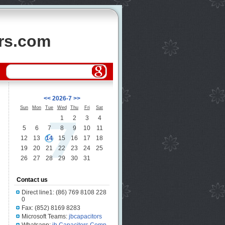
ors.com
<<
2026-7
>>
Sun
Mon
Tue
Wed
Thu
Fri
Sat
1
2
3
4
5
6
7
8
9
10
11
12
13
14
15
16
17
18
19
20
21
22
23
24
25
26
27
28
29
30
31
Contact us
Direct line1: (86) 769 8108 228
0
Fax: (852) 8169 8283
Microsoft Teams:
jbcapacitors