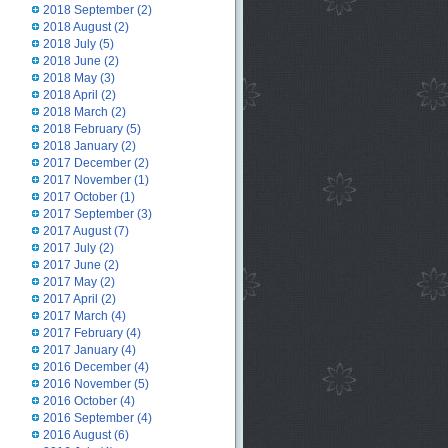
2018 September
(2)
2018 August
(2)
2018 July
(5)
2018 June
(2)
2018 May
(3)
2018 April
(2)
2018 March
(2)
2018 February
(5)
2018 January
(2)
2017 December
(2)
2017 November
(1)
2017 October
(1)
2017 September
(3)
2017 August
(7)
2017 July
(2)
2017 June
(2)
2017 May
(2)
2017 April
(2)
2017 March
(4)
2017 February
(4)
2017 January
(4)
2016 December
(4)
2016 November
(5)
2016 October
(4)
2016 September
(4)
2016 August
(6)