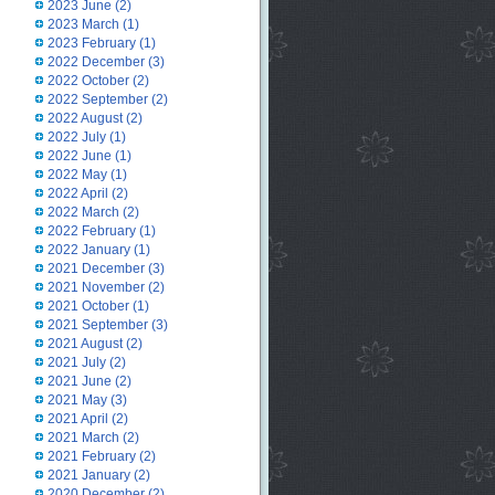
2023 June
(2)
2023 March
(1)
2023 February
(1)
2022 December
(3)
2022 October
(2)
2022 September
(2)
2022 August
(2)
2022 July
(1)
2022 June
(1)
2022 May
(1)
2022 April
(2)
2022 March
(2)
2022 February
(1)
2022 January
(1)
2021 December
(3)
2021 November
(2)
2021 October
(1)
2021 September
(3)
2021 August
(2)
2021 July
(2)
2021 June
(2)
2021 May
(3)
2021 April
(2)
2021 March
(2)
2021 February
(2)
2021 January
(2)
2020 December
(2)