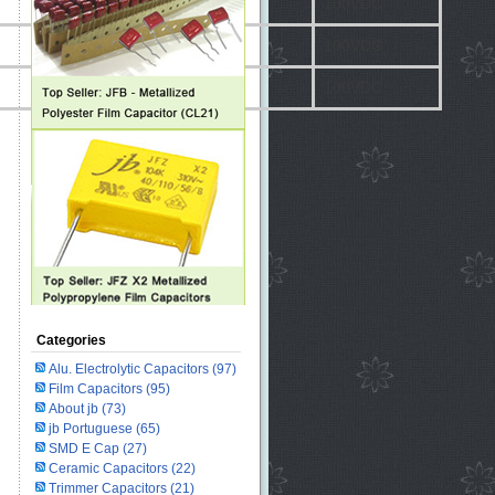
N750 ±400ppm/℃
100VDC
N1300 ±400ppm/℃
100VDC
N1300 ±400ppm/℃
100VDC
Categories
Alu. Electrolytic Capacitors
(97)
Film Capacitors
(95)
About jb
(73)
jb Portuguese
(65)
SMD E Cap
(27)
Ceramic Capacitors
(22)
Trimmer Capacitors
(21)