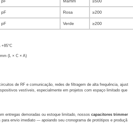
 pF
Marfim
≥500
 pF
Rosa
≥200
 pF
Verde
≥200
a +85°C
mm (L × C × A)
ircuitos de RF e comunicação, redes de filtragem de alta frequência, ajust
spositivos vestíveis, especialmente em projetos com espaço limitado que
com entregas demoradas ou estoque limitado, nossos
capacitores trimmer
 para envio imediato — apoiando seu cronograma de protótipos e produçã