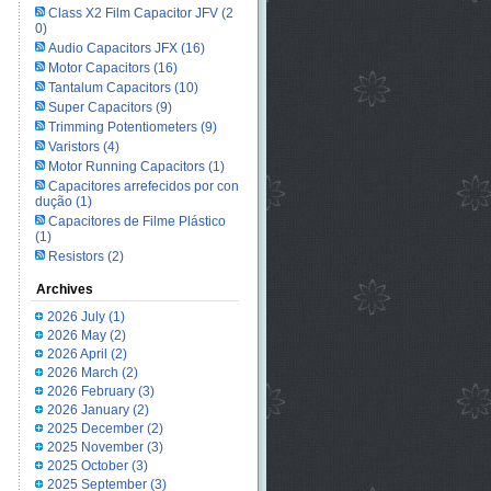
Class X2 Film Capacitor JFV
(2
0)
Audio Capacitors JFX
(16)
Motor Capacitors
(16)
Tantalum Capacitors
(10)
Super Capacitors
(9)
Trimming Potentiometers
(9)
Varistors
(4)
Motor Running Capacitors
(1)
Capacitores arrefecidos por con
dução
(1)
Capacitores de Filme Plástico
(1)
Resistors
(2)
Archives
2026 July
(1)
2026 May
(2)
2026 April
(2)
2026 March
(2)
2026 February
(3)
2026 January
(2)
2025 December
(2)
2025 November
(3)
2025 October
(3)
2025 September
(3)