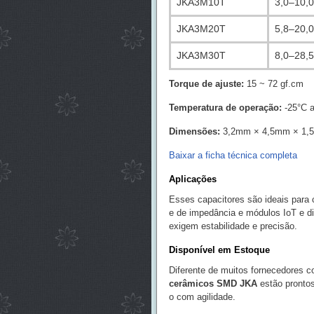
JKA3M10T
3,0–10,0
JKA3M20T
5,8–20,0
JKA3M30T
8,0–28,5
Torque de ajuste:
15 ~ 72 gf.cm
Temperatura de operação:
-25°C 
Dimensões:
3,2mm × 4,5mm × 1,5
Baixar a ficha técnica completa
Aplicações
Esses capacitores são ideais para c
e de impedância e módulos IoT e di
exigem estabilidade e precisão.
Disponível em Estoque
Diferente de muitos fornecedores 
cerâmicos SMD JKA
estão prontos
o com agilidade.