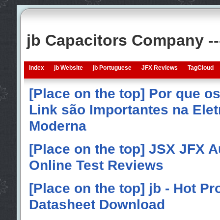
jb Capacitors Company -
Index
jb Website
jb Portuguese
JFX Reviews
TagCloud
[Place on the top] Por que o
Link são Importantes na Elet
Moderna
[Place on the top] JSX JFX A
Online Test Reviews
[Place on the top] jb - Hot P
Datasheet Download