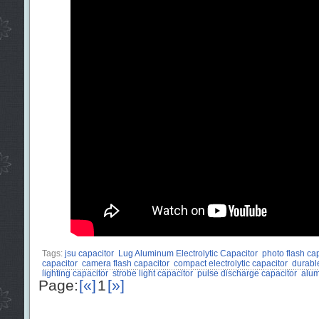
Tags:
jsu capacitor
Lug Aluminum Electrolytic Capacitor
photo flash ca
capacitor
camera flash capacitor
compact electrolytic capacitor
durabl
lighting capacitor
strobe light capacitor
pulse discharge capacitor
alum
Page:
[«]
1
[»]