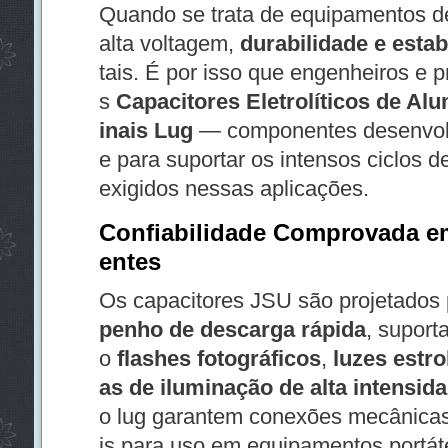
Quando se trata de equipamentos de 
alta voltagem,
durabilidade e estab
tais. É por isso que engenheiros e p
s
Capacitores Eletrolíticos de A
inais Lug
— componentes desenvolv
e para suportar os intensos ciclos 
exigidos nessas aplicações.
Confiabilidade Comprovada e
entes
Os capacitores JSU são projetados 
penho de descarga rápida
, suport
o
flashes fotográficos
,
luzes estr
as de iluminação de alta intensid
o lug garantem conexões mecânicas
is para uso em equipamentos portát