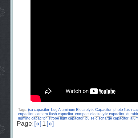
Tags:
jsu capacitor
Lug Aluminum Electrolytic Capacitor
photo flash ca
capacitor
camera flash capacitor
compact electrolytic capacitor
durabl
lighting capacitor
strobe light capacitor
pulse discharge capacitor
alum
Page:
[«]
1
[»]