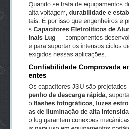
Quando se trata de equipamentos de 
alta voltagem,
durabilidade e estab
tais. É por isso que engenheiros e p
s
Capacitores Eletrolíticos de A
inais Lug
— componentes desenvolv
e para suportar os intensos ciclos 
exigidos nessas aplicações.
Confiabilidade Comprovada e
entes
Os capacitores JSU são projetados 
penho de descarga rápida
, suport
o
flashes fotográficos
,
luzes estr
as de iluminação de alta intensid
o lug garantem conexões mecânicas
is para uso em equipamentos portát