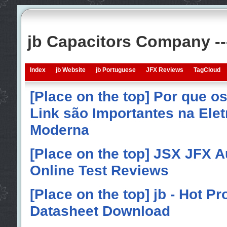
jb Capacitors Company -
Index
jb Website
jb Portuguese
JFX Reviews
TagCloud
[Place on the top] Por que o
Link são Importantes na Elet
Moderna
[Place on the top] JSX JFX A
Online Test Reviews
[Place on the top] jb - Hot P
Datasheet Download