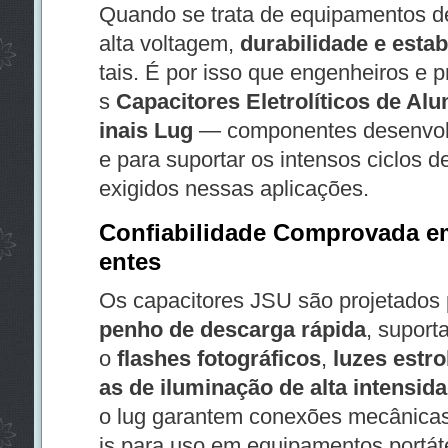
Quando se trata de equipamentos de 
alta voltagem,
durabilidade e estab
tais. É por isso que engenheiros e p
s
Capacitores Eletrolíticos de A
inais Lug
— componentes desenvolv
e para suportar os intensos ciclos 
exigidos nessas aplicações.
Confiabilidade Comprovada e
entes
Os capacitores JSU são projetados 
penho de descarga rápida
, suport
o
flashes fotográficos
,
luzes estr
as de iluminação de alta intensid
o lug garantem conexões mecânicas
is para uso em equipamentos portát