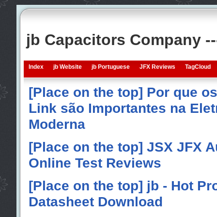
jb Capacitors Company -
Index
jb Website
jb Portuguese
JFX Reviews
TagCloud
[Place on the top] Por que o
Link são Importantes na Elet
Moderna
[Place on the top] JSX JFX A
Online Test Reviews
[Place on the top] jb - Hot P
Datasheet Download