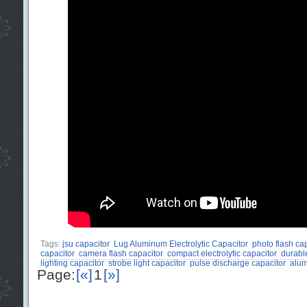
Tags:
jsu capacitor
Lug Aluminum Electrolytic Capacitor
photo flash ca
capacitor
camera flash capacitor
compact electrolytic capacitor
durabl
lighting capacitor
strobe light capacitor
pulse discharge capacitor
alum
Page:
[«]
1
[»]