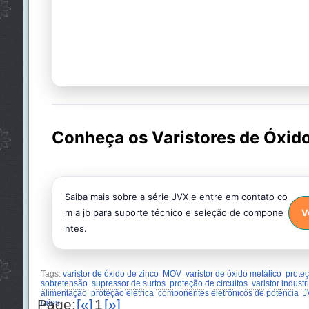
Conheça os Varistores de Óxid
Saiba mais sobre a série JVX e entre em contato co
m a jb para suporte técnico e seleção de compone
V
ntes.
Tags:
varistor de óxido de zinco
MOV
varistor de óxido metálico
proteç
sobretensão
supressor de surtos
proteção de circuitos
varistor industri
alimentação
proteção elétrica
componentes eletrônicos de potência
J
Page:
[«]
1
[»]
raios