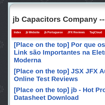
jb Capacitors Company -
Index
jb Website
jb Portuguese
JFX Reviews
TagCloud
[Place on the top] Por que o
Link são Importantes na Elet
Moderna
[Place on the top] JSX JFX A
Online Test Reviews
[Place on the top] jb - Hot P
Datasheet Download