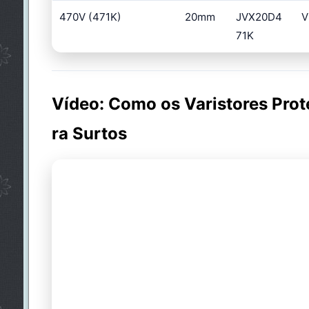
470V (471K)
20mm
JVX20D4
V
71K
Vídeo: Como os Varistores Prot
ra Surtos