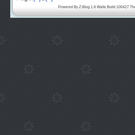
Powered By
Z-Blog 1.8 Walle Build 100427
Th