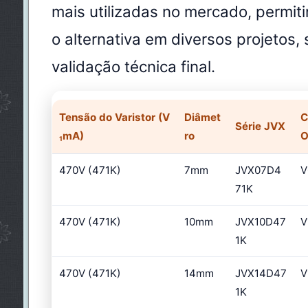
mais utilizadas no mercado, permit
o alternativa em diversos projetos,
validação técnica final.
Tensão do Varistor (V
Diâmet
C
Série JVX
₁mA)
ro
O
470V (471K)
7mm
JVX07D4
V
71K
470V (471K)
10mm
JVX10D47
V
1K
470V (471K)
14mm
JVX14D47
V
1K