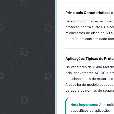
Principais Características 
De acordo com as especificaçõ
proteção contra surtos. Os 
m diâmetros de disco de
5D a
o, estão em conformidade com
Aplicações Típicas de Prote
Os Varistores de Óxido Metáli
riais, conversores AC-DC e pr
de acionamento de motores e 
A escolha do modelo adequado
perado e as normas de seguran
Nota importante:
A seleção
específicos da aplicação.