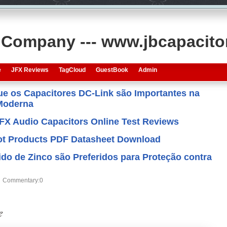
s Company --- www.jbcapacit
e
JFX Reviews
TagCloud
GuestBook
Admin
que os Capacitores DC-Link são Importantes na
 Moderna
JFX Audio Capacitors Online Test Reviews
 Hot Products PDF Datasheet Download
do de Zinco são Preferidos para Proteção contra
Commentary:0