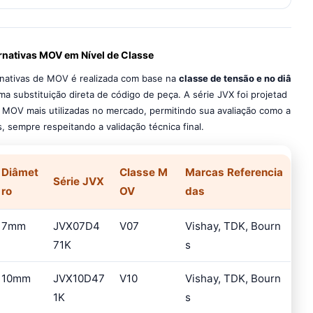
ernativas MOV em Nível de Classe
ternativas de MOV é realizada com base na
classe de tensão e no diâ
a substituição direta de código de peça. A série JVX foi projetad
de MOV mais utilizadas no mercado, permitindo sua avaliação como a
s, sempre respeitando a validação técnica final.
Diâmet
Classe M
Marcas Referencia
Série JVX
ro
OV
das
7mm
JVX07D4
V07
Vishay, TDK, Bourn
71K
s
10mm
JVX10D47
V10
Vishay, TDK, Bourn
1K
s