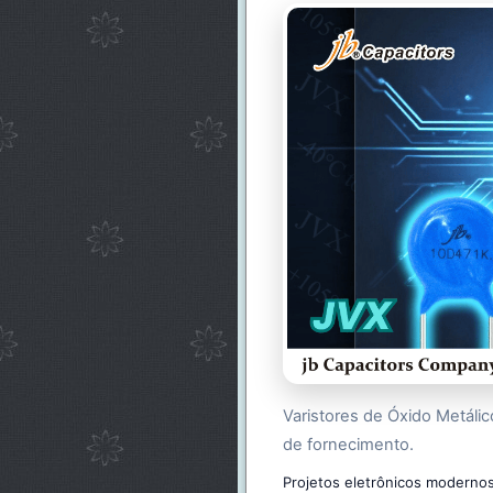
Varistores de Óxido Metálic
de fornecimento.
Projetos eletrônicos modernos