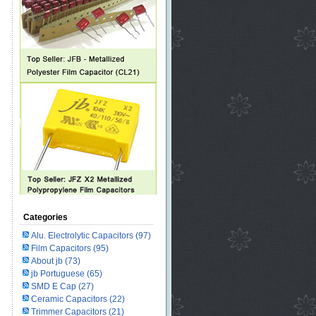
Categories
Alu. Electrolytic Capacitors
(97)
Film Capacitors
(95)
About jb
(73)
jb Portuguese
(65)
SMD E Cap
(27)
Ceramic Capacitors
(22)
Trimmer Capacitors
(21)