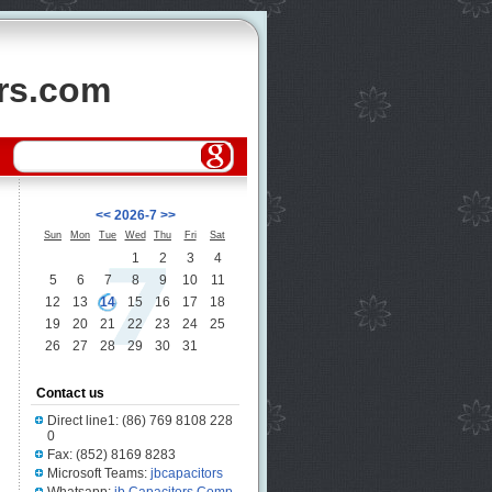
ors.com
<<
2026-7
>>
Sun
Mon
Tue
Wed
Thu
Fri
Sat
1
2
3
4
5
6
7
8
9
10
11
12
13
14
15
16
17
18
19
20
21
22
23
24
25
26
27
28
29
30
31
Contact us
Direct line1: (86) 769 8108 228
0
Fax: (852) 8169 8283
Microsoft Teams:
jbcapacitors