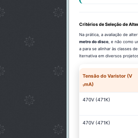
Critérios de Seleção de Alt
Na prática, a avaliação de al
metro do disco
, e não como um
a para se alinhar às classes 
lternativa em diversos projeto
Tensão do Varistor (V
₁mA)
470V (471K)
470V (471K)