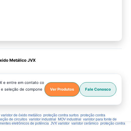
xido Metálico JVX
VX e entre em contato co
o e seleção de compone
Ver Produtos
Fale Conosco
varistor de óxido metálico
proteção contra surtos
proteção contra
teção de circuitos
varistor industrial
MOV industrial
varistor para fonte de
entes eletrônicos de potência
JVX varistor
varistor cerâmico
proteção contra