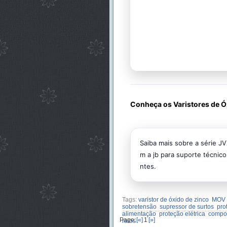
Conheça os Varistores de Ó
Saiba mais sobre a série J
m a jb para suporte técnic
ntes.
Tags:
varistor de óxido de zinco
MOV
sobretensão
supressor de surtos
pro
alimentação
proteção elétrica
compon
Page:
[«]
1
[»]
raios