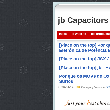
jb Capacitor
Index
jb Website
jb Portugues
[Place on the top] Por 
Eletrônica de Potência
[Place on the top] JSX 
[Place on the top] jb -
Por que os MOVs de Óxi
Surtos
2026-01-19
Category:Varistors