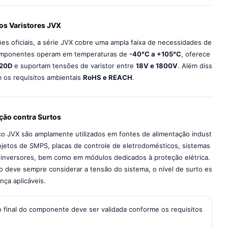
dos Varistores JVX
es oficiais, a série JVX cobre uma ampla faixa de necessidades de
componentes operam em temperaturas de
-40°C a +105°C
, oferece
 20D
e suportam tensões de varistor entre
18V e 1800V
. Além diss
 os requisitos ambientais
RoHS e REACH
.
ção contra Surtos
co JVX são amplamente utilizados em fontes de alimentação indust
ojetos de SMPS, placas de controle de eletrodomésticos, sistemas
inversores, bem como em módulos dedicados à proteção elétrica.
 deve sempre considerar a tensão do sistema, o nível de surto es
ça aplicáveis.
 final do componente deve ser validada conforme os requisitos