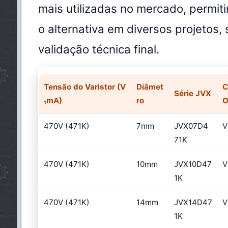
mais utilizadas no mercado, permit
o alternativa em diversos projetos,
validação técnica final.
Tensão do Varistor (V
Diâmet
C
Série JVX
₁mA)
ro
O
470V (471K)
7mm
JVX07D4
V
71K
470V (471K)
10mm
JVX10D47
V
1K
470V (471K)
14mm
JVX14D47
V
1K