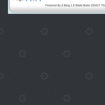
Powered By
Z-Blog 1.8 Walle Build 100427
Th