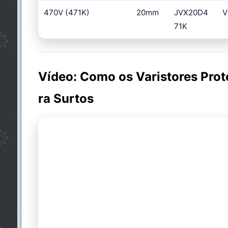
470V (471K)
20mm
JVX20D4
V
71K
Vídeo: Como os Varistores Prot
ra Surtos