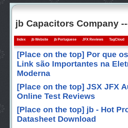
jb Capacitors Company -
Index
jb Website
jb Portuguese
JFX Reviews
TagCloud
[Place on the top] Por que o
Link são Importantes na Elet
Moderna
[Place on the top] JSX JFX A
Online Test Reviews
[Place on the top] jb - Hot P
Datasheet Download