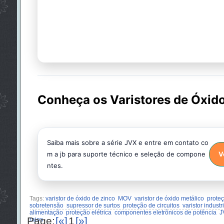
Conheça os Varistores de Óxid
Saiba mais sobre a série JVX e entre em contato co
m a jb para suporte técnico e seleção de compone
V
ntes.
Tags:
varistor de óxido de zinco
MOV
varistor de óxido metálico
proteç
sobretensão
supressor de surtos
proteção de circuitos
varistor industri
alimentação
proteção elétrica
componentes eletrônicos de potência
J
Page:
[«]
1
[»]
raios