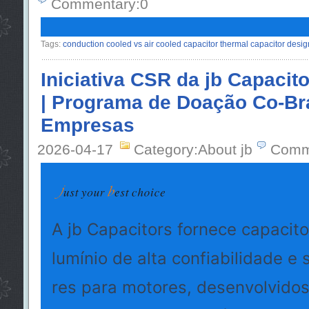
Commentary:0
Tags:
conduction cooled vs air cooled capacitor thermal capacitor design
Iniciativa CSR da jb Capaci
| Programa de Doação Co-Br
Empresas
2026-04-17
Category:About jb
Comm
A jb Capacitors fornece capacitor
lumínio de alta confiabilidade e
res para motores, desenvolvidos