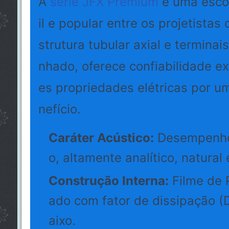
A
série JFX Premium
é uma escol
il e popular entre os projetista
strutura tubular axial e terminai
nhado, oferece confiabilidade ex
es propriedades elétricas por u
nefício.
Caráter Acústico:
Desempenho 
o, altamente analítico, natural
Construção Interna:
Filme de P
ado com fator de dissipação 
aixo.