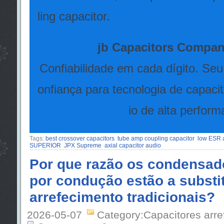
ling capacitor.
jb Capacitors Compan
Confiabilidade em cada dígito. Seu 
onfiança para tecnologia de capacit
io de alta perform
Tags:
best crossover capacitors
tube amp coupling capacitor
low ESR a
SUPERIOR
JPX Supreme
axial capacitor audio
Por que razão os condensad
por condução estão a substit
arrefecimento tradicionais?
2026-05-07
Category:Capacitores arre