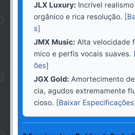
JLX Luxury:
Incrível realismo
orgânico e rica resolução.
[Ba
s]
JMX Music:
Alta velocidade f
mico e perfis vocais suaves.
ões]
JGX Gold:
Amortecimento de 
cia, agudos extremamente flu
cioso.
[Baixar Especificações