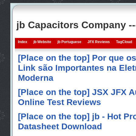
jb Capacitors Company -
Index
jb Website
jb Portuguese
JFX Reviews
TagCloud
[Place on the top] Por que o
Link são Importantes na Elet
Moderna
[Place on the top] JSX JFX A
Online Test Reviews
[Place on the top] jb - Hot P
Datasheet Download