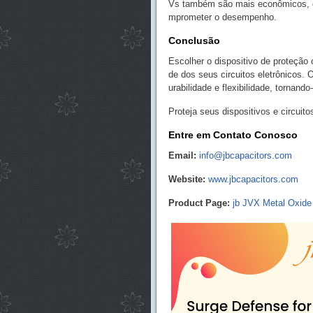
Vs também são mais econômicos, of
mprometer o desempenho.
Conclusão
Escolher o dispositivo de proteção c
de dos seus circuitos eletrônicos.
urabilidade e flexibilidade, tornan
Proteja seus dispositivos e circui
Entre em Contato Conosco
Email:
info@jbcapacitors.com
Website:
www.jbcapacitors.com
Product Page:
jb JVX Metal Oxide 