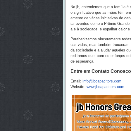
Na jb, entendemos que a família é
o significativo que as mães têm e
amente de várias iniciativas de ca
iar eventos como o Prêmio Grande M
a e à sociedade, e espalhar calor e
Parabenizamos sinceramente todas
uas vidas, mas também trouxeram en
da sociedade e a ajudar aqueles que
reditamos que, com os esforços col
de esperança.
Entre em Contato Conosco
Email:
info@jbcapacitors.com
Website:
www.jbcapacitors.com