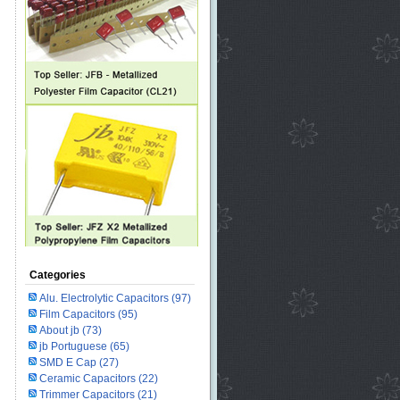
Categories
Alu. Electrolytic Capacitors
(97)
Film Capacitors
(95)
About jb
(73)
jb Portuguese
(65)
SMD E Cap
(27)
Ceramic Capacitors
(22)
Trimmer Capacitors
(21)