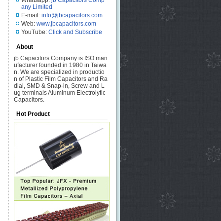
Whatsapp:
jb Capacitors Comp
any Limited
E-mail:
info@jbcapacitors.com
Web:
www.jbcapacitors.com
YouTube:
Click and Subscribe
About
jb Capacitors Company is ISO man
ufacturer founded in 1980 in Taiwa
n. We are specialized in productio
n of Plastic Film Capacitors and Ra
dial, SMD & Snap-in, Screw and L
ug terminals Aluminum Electrolytic
Capacitors.
Hot Product