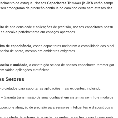
stecimento de estoque. Nossos
Capacitores Trimmer jb JKA
estão sempr
 seu cronograma de produção continue no caminho certo sem atrasos des
uito de alta densidade e aplicações de precisão, nossos capacitores possu
se encaixa perfeitamente em espaços apertados.
iva de capacitância
, esses capacitores melhoram a estabilidade dos sinai
mpenho de ponta, mesmo em ambientes exigentes.
poeira
e
umidade
, a construção selada de nossos capacitores trimmer gar
em várias aplicações eletrônicas.
os Setores
projetados para suportar as aplicações mais exigentes, incluindo:
– Garanta transmissão de sinal confiável em sistemas sem fio e módulos
porcione afinação de precisão para sensores inteligentes e dispositivos s
 o controle de automação e sistemas embarcados funcionando sem probl