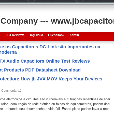
s Company --- www.jbcapacit
e
JFX Reviews
TagCloud
GuestBook
Admin
que os Capacitores DC-Link são Importantes na
 Moderna
JFX Audio Capacitors Online Test Reviews
 Hot Products PDF Datasheet Download
otection: How jb JVX MOV Keeps Your Devices
Commentary:1
os eletrônicos e circuitos são vulneráveis a flutuações repentinas de ener
 raios, comutação de rede elétrica ou falhas de equipamentos, podem dani
ível, afetando seu desempenho e vida útil. Esses picos podem levar a repa