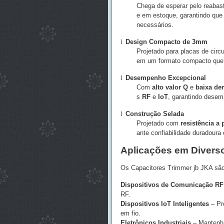
Chega de esperar pelo reaba
e em estoque, garantindo que
necessários.
l
Design Compacto de 3mm
Projetado para placas de circ
em um formato compacto que 
l
Desempenho Excepcional
Com
alto valor Q
e
baixa der
s
RF
e
IoT
, garantindo dese
l
Construção Selada
Projetado com
resistência a 
ante confiabilidade duradoura 
Aplicações em Divers
Os Capacitores Trimmer jb JKA são 
Dispositivos de Comunicação RF
RF.
Dispositivos IoT Inteligentes
– Pro
em fio.
Eletrônicos Industriais
– Mantenha