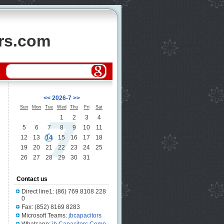
ors.com
<<
2026-7
>>
Sun
Mon
Tue
Wed
Thu
Fri
Sat
1
2
3
4
5
6
7
8
9
10
11
12
13
14
15
16
17
18
19
20
21
22
23
24
25
26
27
28
29
30
31
Contact us
Direct line1: (86) 769 8108 228
0
Fax: (852) 8169 8283
Microsoft Teams:
jbcapacitors