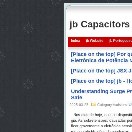
jb Capacitor
Index
jb Website
jb Portugues
[Place on the top] Por 
Eletrônica de Potência
[Place on the top] JSX 
[Place on the top] jb -
Understanding Surge Pr
Safe
2025-03-25
Category:Varistors
Nos dias de hoje, nossos dispositiv
gia. As sobretensões, causadas por
ficar gravemente a eletrônica sens
ros ou substituições dispendiosas.