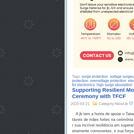
Tags:
surge protection
voltage surges
protection
overvoltage protection
ele
for electronics
high surge absorption
Supporting Resilient Mo
Ceremony with TFCF
2025-03-21
Category:About jb
A jb tem a honra de apoiar o Taiwa
táveis de mães fortes na cerimôni
r sua incrível resiliência em super
eiramente comoventes, e sua força