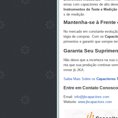
emas com capacitores de alto des
Instrumentos de Teste e Medição
s de medição.
Mantenha-se à Frente
No mercado em constante evolução 
tégia de compras. Com os
Capacit
primentos e garantir que sempre te
Garanta Seu Suprimen
Não deixe que a incerteza na sua c
nta que sua produção continue sem 
mmer jb JKA:
Saiba Mais Sobre os
Capacitores 
Entre em Contato Conosco
Email:
info@jbcapacitors.com
Website:
www.jbcapacitors.com