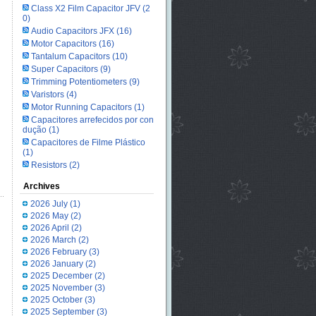
Class X2 Film Capacitor JFV
(2
0)
Audio Capacitors JFX
(16)
Motor Capacitors
(16)
Tantalum Capacitors
(10)
Super Capacitors
(9)
Trimming Potentiometers
(9)
Varistors
(4)
Motor Running Capacitors
(1)
Capacitores arrefecidos por con
dução
(1)
Capacitores de Filme Plástico
(1)
Resistors
(2)
Archives
2026 July
(1)
2026 May
(2)
2026 April
(2)
2026 March
(2)
2026 February
(3)
2026 January
(2)
2025 December
(2)
2025 November
(3)
2025 October
(3)
2025 September
(3)