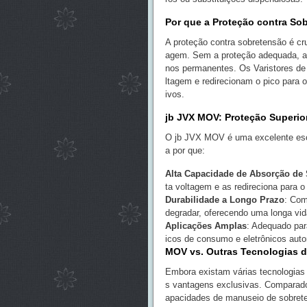
Por que a Proteção contra So
A proteção contra sobretensão é cru
agem. Sem a proteção adequada, a
nos permanentes. Os Varistores d
ltagem e redirecionam o pico para o
ivos.
jb JVX MOV: Proteção Superio
O jb JVX MOV é uma excelente escol
a por que:
Alta Capacidade de Absorção de
ta voltagem e as redireciona para o
Durabilidade a Longo Prazo
: Com
degradar, oferecendo uma longa vi
Aplicações Amplas
: Adequado par
icos de consumo e eletrônicos auto
MOV vs. Outras Tecnologias d
Embora existam várias tecnologias
s vantagens exclusivas. Comparad
apacidades de manuseio de sobrete