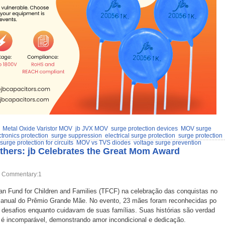
Metal Oxide Varistor MOV
jb JVX MOV
surge protection devices
MOV surge
ctronics protection
surge suppression
electrical surge protection
surge protection
surge protection for circuits
MOV vs TVS diodes
voltage surge prevention
thers: jb Celebrates the Great Mom Award
Commentary:1
n Fund for Children and Families (TFCF) na celebração das conquistas no
a anual do Prêmio Grande Mãe. No evento, 23 mães foram reconhecidas po
ar desafios enquanto cuidavam de suas famílias. Suas histórias são verdad
 é incomparável, demonstrando amor incondicional e dedicação.