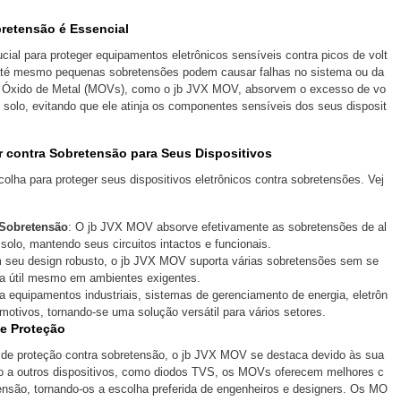
bretensão é Essencial
cial para proteger equipamentos eletrônicos sensíveis contra picos de volt
té mesmo pequenas sobretensões podem causar falhas no sistema ou da
e Óxido de Metal (MOVs), como o jb JVX MOV, absorvem o excesso de vo
 solo, evitando que ele atinja os componentes sensíveis dos seus disposit
r contra Sobretensão para Seus Dispositivos
ha para proteger seus dispositivos eletrônicos contra sobretensões. Vej
 Sobretensão
: O jb JVX MOV absorve efetivamente as sobretensões de al
 solo, mantendo seus circuitos intactos e funcionais.
 seu design robusto, o jb JVX MOV suporta várias sobretensões sem se
da útil mesmo em ambientes exigentes.
a equipamentos industriais, sistemas de gerenciamento de energia, eletrôn
motivos, tornando-se uma solução versátil para vários setores.
e Proteção
 de proteção contra sobretensão, o jb JVX MOV se destaca devido às sua
o a outros dispositivos, como diodos TVS, os MOVs oferecem melhores c
nsão, tornando-os a escolha preferida de engenheiros e designers. Os MO