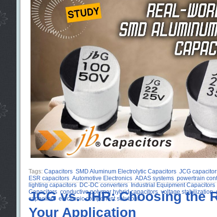
Tags:
Capacitors
SMD Aluminum Electrolytic Capacitors
JCG capacitor
ESR capacitors
Automotive Electronics
ADAS systems
powertrain con
lighting capacitors
DC-DC converters
Industrial Equipment Capacitors
Capacitors
JCG vs. JHR: Choosing the R
conductive polymer hybrid capacitors
voltage stabilization
capacitors
electronic component solutions
Your Application