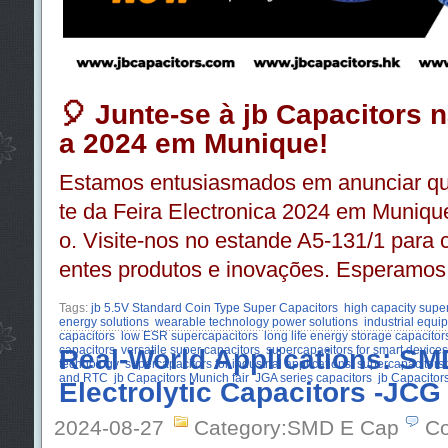
🎈 Junte-se à jb Capacitors n
a 2024 em Munique!
Estamos entusiasmados em anunciar que 
te da Feira Electronica 2024 em Muniqu
o. Visite-nos no estande A5-131/1 para
entes produtos e inovações. Esperamos v
Tags:
jb 5.5V Standard Coin Type Super Capacitors
high capacity super
energy solutions
wearable technology power solutions
industrial equ
capacitors
low ESR supercapacitors
long life energy storage capacitor
capacitors
Real-World Applications: S
versatile super capacitors
supercapacitors for smart devices
technology
supercapacitors for industrial applications
supercapacitors 
and RTC
jb Capacitors Munich fair
JGA series capacitors
jb Capacito
Electrolytic Capacitors -JCG
2024-08-27
Category:SMD E Cap
Co