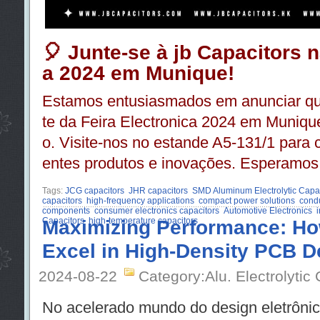
🎈 Junte-se à jb Capacitors n
a 2024 em Munique!
Estamos entusiasmados em anunciar que 
te da Feira Electronica 2024 em Muniqu
o. Visite-nos no estande A5-131/1 para
entes produtos e inovações. Esperamos v
Tags:
JCG capacitors
JHR capacitors
SMD Aluminum Electrolytic Capac
capacitors
high-frequency applications
compact power solutions
condu
components
consumer electronics capacitors
Automotive Electronics
i
Capacitors
Maximizing Performance: Ho
high-temperature capacitors
Excel in High-Density PCB D
2024-08-22
Category:Alu. Electrolytic
No acelerado mundo do design eletrôni