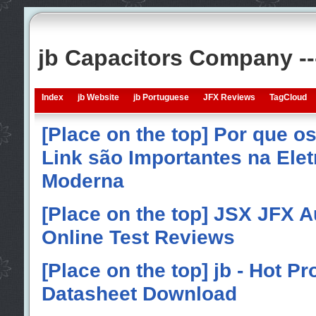
jb Capacitors Company -
Index
jb Website
jb Portuguese
JFX Reviews
TagCloud
[Place on the top] Por que o
Link são Importantes na Elet
Moderna
[Place on the top] JSX JFX A
Online Test Reviews
[Place on the top] jb - Hot P
Datasheet Download