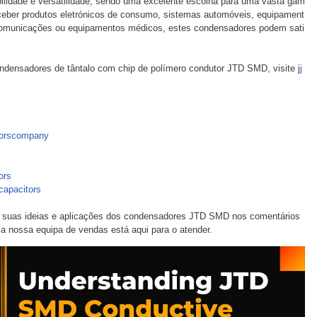
ilidade e versatilidade, sendo uma excelente escolha para uma vasta gam
nceber produtos eletrónicos de consumo, sistemas automóveis, equipament
elecomunicações ou equipamentos médicos, estes condensadores podem sati
ndensadores de tântalo com chip de polímero condutor JTD SMD, visite j
j
torscompany
ors
capacitors
 as suas ideias e aplicações dos condensadores JTD SMD nos comentários
a nossa equipa de vendas está aqui para o atender.