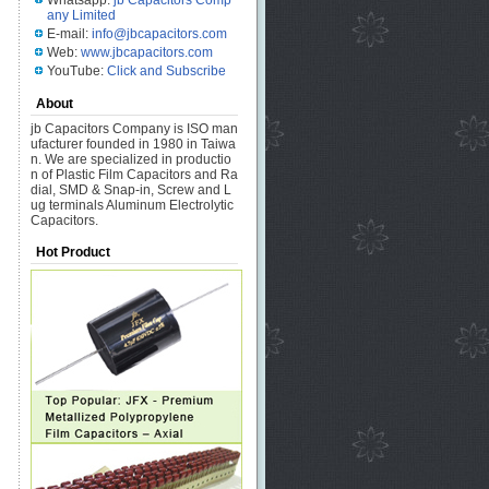
Whatsapp:
jb Capacitors Comp
any Limited
E-mail:
info@jbcapacitors.com
Web:
www.jbcapacitors.com
YouTube:
Click and Subscribe
About
jb Capacitors Company is ISO man
ufacturer founded in 1980 in Taiwa
n. We are specialized in productio
n of Plastic Film Capacitors and Ra
dial, SMD & Snap-in, Screw and L
ug terminals Aluminum Electrolytic
Capacitors.
Hot Product