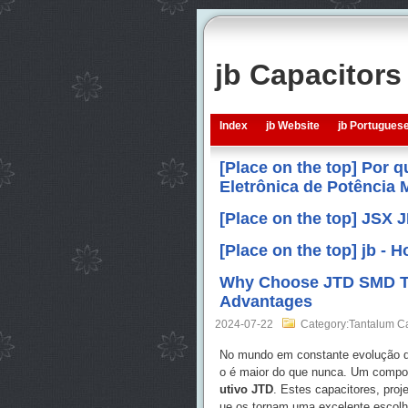
jb Capacitor
Index
jb Website
jb Portugues
[Place on the top] Por 
Eletrônica de Potência
[Place on the top] JSX 
[Place on the top] jb -
Why Choose JTD SMD Tan
Advantages
2024-07-22
Category:Tantalum Ca
No mundo em constante evolução da
o é maior do que nunca. Um compo
utivo JTD
. Estes capacitores, proj
ue os tornam uma excelente escol