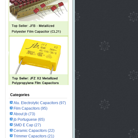
Categories
Alu. Electrolytic Capacitors
(97)
Film Capacitors
(95)
About jb
(73)
jb Portuguese
(65)
SMD E Cap
(27)
Ceramic Capacitors
(22)
Trimmer Capacitors
(21)