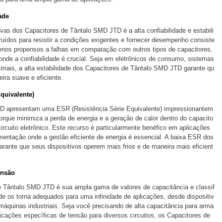
ade
vas dos Capacitores de Tântalo SMD JTD é a alta confiabilidade e estabili
uídos para resistir a condições exigentes e fornecer desempenho consiste
enos propensos a falhas em comparação com outros tipos de capacitores,
onde a confiabilidade é crucial. Seja em eletrônicos de consumo, sistemas
riais, a alta estabilidade dos Capacitores de Tântalo SMD JTD garante qu
ira suave e eficiente.
quivalente)
D apresentam uma ESR (Resistência Série Equivalente) impressionantem
orque minimiza a perda de energia e a geração de calor dentro do capacito
circuito eletrônico. Este recurso é particularmente benéfico em aplicações
limentação onde a gestão eficiente de energia é essencial. A baixa ESR dos
ante que seus dispositivos operem mais frios e de maneira mais eficient
ensão
 Tântalo SMD JTD é sua ampla gama de valores de capacitância e classif
de os torna adequados para uma infinidade de aplicações, desde dispositiv
máquinas industriais. Seja você precisando de alta capacitância para arma
icações específicas de tensão para diversos circuitos, os Capacitores de