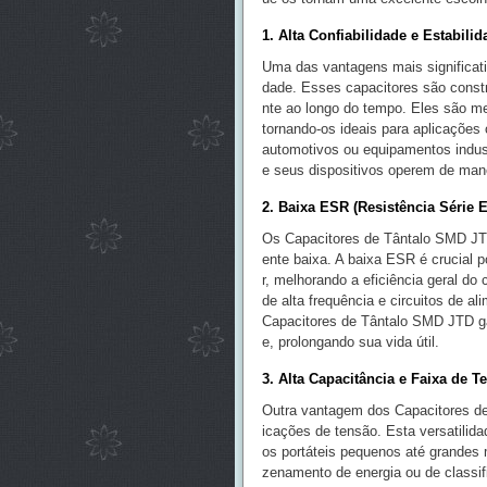
1. Alta Confiabilidade e Estabilid
Uma das vantagens mais significati
dade. Esses capacitores são constr
nte ao longo do tempo. Eles são m
tornando-os ideais para aplicações 
automotivos ou equipamentos indust
e seus dispositivos operem de mane
2. Baixa ESR (Resistência Série E
Os Capacitores de Tântalo SMD JT
ente baixa. A baixa ESR é crucial p
r, melhorando a eficiência geral do 
de alta frequência e circuitos de a
Capacitores de Tântalo SMD JTD gar
e, prolongando sua vida útil.
3. Alta Capacitância e Faixa de T
Outra vantagem dos Capacitores de
icações de tensão. Esta versatilida
os portáteis pequenos até grandes 
zenamento de energia ou de classif