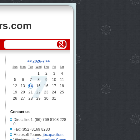
ors.com
<<
2026-7
>>
Sun
Mon
Tue
Wed
Thu
Fri
Sat
1
2
3
4
5
6
7
8
9
10
11
12
13
14
15
16
17
18
19
20
21
22
23
24
25
26
27
28
29
30
31
Contact us
Direct line1: (86) 769 8108 228
0
Fax: (852) 8169 8283
Microsoft Teams:
jbcapacitors