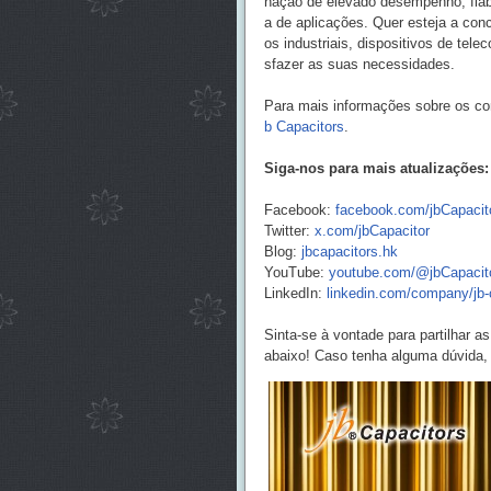
nação de elevado desempenho, fiab
a de aplicações. Quer esteja a co
os industriais, dispositivos de t
sfazer as suas necessidades.
Para mais informações sobre os co
b Capacitors
.
Siga-nos para mais atualizações:
Facebook:
facebook.com/jbCapaci
Twitter:
x.com/jbCapacitor
Blog:
jbcapacitors.hk
YouTube:
youtube.com/@jbCapacit
LinkedIn:
linkedin.com/company/jb-
Sinta-se à vontade para partilhar
abaixo! Caso tenha alguma dúvida, 