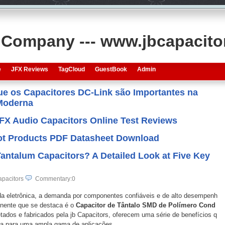
s Company --- www.jbcapacit
e
JFX Reviews
TagCloud
GuestBook
Admin
que os Capacitores DC-Link são Importantes na
 Moderna
JFX Audio Capacitors Online Test Reviews
 Hot Products PDF Datasheet Download
talum Capacitors? A Detailed Look at Five Key
pacitors
Commentary:0
 eletrônica, a demanda por componentes confiáveis e de alto desempenh
nente que se destaca é o
Capacitor de Tântalo SMD de Polímero Cond
etados e fabricados pela jb Capacitors, oferecem uma série de benefícios q
ha para uma ampla gama de aplicações.