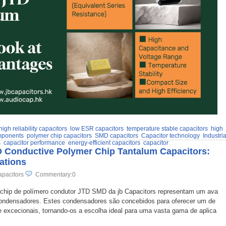
high reliability capacitors
low ESR capacitors
temperature stable capacitors
high
mponents
polymer chip capacitors
SMD capacitors
Capacitor technology
Industria
s
capacitor performance
energy-efficient capacitors
capacitor
 Conductive Polymer Chip Tantalum Capacitors:
ations
pacitors
Commentary:0
chip de polímero condutor JTD SMD da jb Capacitors representam um ava
 condensadores. Estes condensadores são concebidos para oferecer um de
de excecionais, tornando-os a escolha ideal para uma vasta gama de aplica