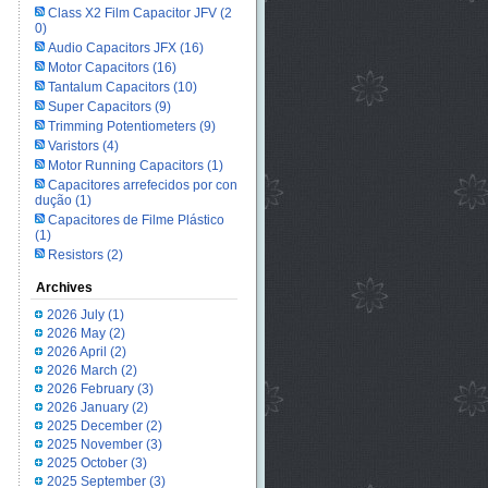
Class X2 Film Capacitor JFV
(2
0)
Audio Capacitors JFX
(16)
Motor Capacitors
(16)
Tantalum Capacitors
(10)
Super Capacitors
(9)
Trimming Potentiometers
(9)
Varistors
(4)
Motor Running Capacitors
(1)
Capacitores arrefecidos por con
dução
(1)
Capacitores de Filme Plástico
(1)
Resistors
(2)
Archives
2026 July
(1)
2026 May
(2)
2026 April
(2)
2026 March
(2)
2026 February
(3)
2026 January
(2)
2025 December
(2)
2025 November
(3)
2025 October
(3)
2025 September
(3)