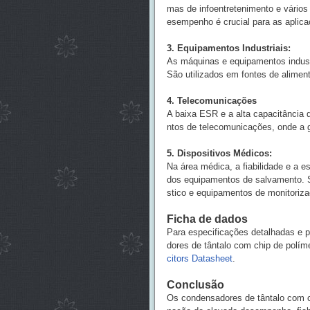
mas de infoentretenimento e vários
esempenho é crucial para as aplic
3. Equipamentos Industriais:
As máquinas e equipamentos indust
São utilizados em fontes de alimen
4. Telecomunicações
A baixa ESR e a alta capacitância
ntos de telecomunicações, onde a ge
5. Dispositivos Médicos:
Na área médica, a fiabilidade e a 
dos equipamentos de salvamento. Sã
stico e equipamentos de monitoriza
Ficha de dados
Para especificações detalhadas e 
dores de tântalo com chip de pol
citors Datasheet
.
Conclusão
Os condensadores de tântalo com 