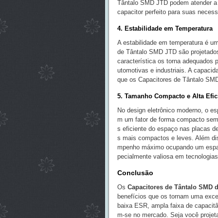
Tântalo SMD JTD podem atender a es
capacitor perfeito para suas neces
4. Estabilidade em Temperatura
A estabilidade em temperatura é um
de Tântalo SMD JTD são projetado
característica os torna adequados
utomotivas e industriais. A capacid
que os Capacitores de Tântalo SM
5. Tamanho Compacto e Alta Efic
No design eletrônico moderno, o e
m um fator de forma compacto se
s eficiente do espaço nas placas de
s mais compactos e leves. Além dis
mpenho máximo ocupando um espaço
pecialmente valiosa em tecnologias 
Conclusão
Os
Capacitores de Tântalo SMD 
benefícios que os tornam uma excel
baixa ESR, ampla faixa de capacit
m-se no mercado. Seja você projet