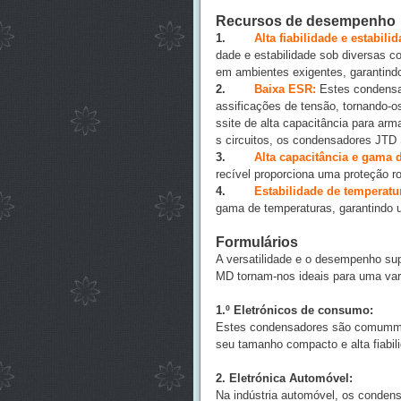
Recursos de desempenho
1.
Alta fiabilidade e estabilid
dade e estabilidade sob diversas
em ambientes exigentes, garantindo
2.
Baixa ESR:
Estes condensa
assificações de tensão, tornando-
ssite de alta capacitância para ar
s circuitos, os condensadores JTD
3.
Alta capacitância e gama 
recível proporciona uma proteção ro
4.
Estabilidade de temperatu
gama de temperaturas, garantindo u
Formulários
A versatilidade e o desempenho su
MD tornam-nos ideais para uma var
1.º Eletrónicos de consumo:
Estes condensadores são comummente
seu tamanho compacto e alta fiabil
2. Eletrónica Automóvel:
Na indústria automóvel, os condens