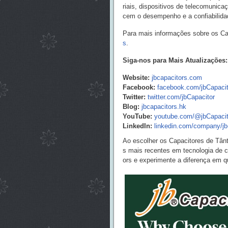
riais, dispositivos de telecomuni
cem o desempenho e a confiabilida
Para mais informações sobre os Ca
s
.
Siga-nos para Mais Atualizações:
Website:
jbcapacitors.com
Facebook:
facebook.com/jbCapaci
Twitter:
twitter.com/jbCapacitor
Blog:
jbcapacitors.hk
YouTube:
youtube.com/@jbCapacit
LinkedIn:
linkedin.com/company/jb
Ao escolher os Capacitores de Tân
s mais recentes em tecnologia de c
ors e experimente a diferença em 