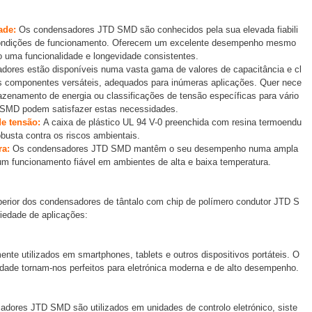
ade:
Os condensadores JTD SMD são conhecidos pela sua elevada fiabili
 condições de funcionamento. Oferecem um excelente desempenho mesmo
 uma funcionalidade e longevidade consistentes.
dores estão disponíveis numa vasta gama de valores de capacitância e cl
os componentes versáteis, adequados para inúmeras aplicações. Quer nece
mazenamento de energia ou classificações de tensão específicas para vário
 SMD podem satisfazer estas necessidades.
de tensão:
A caixa de plástico UL 94 V-0 preenchida com resina termoendu
busta contra os riscos ambientais.
ra:
Os condensadores JTD SMD mantêm o seu desempenho numa ampla
m funcionamento fiável em ambientes de alta e baixa temperatura.
perior dos condensadores de tântalo com chip de polímero condutor JTD S
iedade de aplicações:
 utilizados ​​em smartphones, tablets e outros dispositivos portáteis. O
idade tornam-nos perfeitos para eletrónica moderna e de alto desempenho.
adores JTD SMD são utilizados em unidades de controlo eletrónico, siste