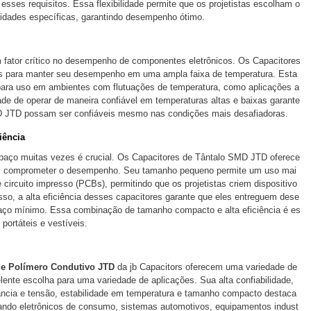
ses requisitos. Essa flexibilidade permite que os projetistas escolham o
sidades específicas, garantindo desempenho ótimo.
 fator crítico no desempenho de componentes eletrônicos. Os Capacitores
s para manter seu desempenho em uma ampla faixa de temperatura. Esta
 para uso em ambientes com flutuações de temperatura, como aplicações a
ade de operar de maneira confiável em temperaturas altas e baixas garante
D JTD possam ser confiáveis mesmo nas condições mais desafiadoras.
iência
spaço muitas vezes é crucial. Os Capacitores de Tântalo SMD JTD oferece
m comprometer o desempenho. Seu tamanho pequeno permite um uso mai
 circuito impresso (PCBs), permitindo que os projetistas criem dispositivo
so, a alta eficiência desses capacitores garante que eles entreguem dese
 mínimo. Essa combinação de tamanho compacto e alta eficiência é es
portáteis e vestíveis.
de Polímero Condutivo JTD
da jb Capacitors oferecem uma variedade de
ente escolha para uma variedade de aplicações. Sua alta confiabilidade,
ância e tensão, estabilidade em temperatura e tamanho compacto destaca
ando eletrônicos de consumo, sistemas automotivos, equipamentos indust