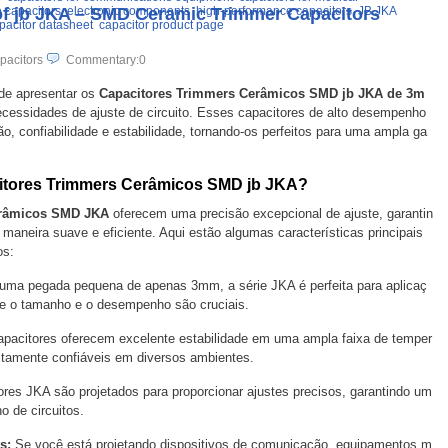
 of jb JKA – SMD Ceramic Trimmer Capacitors
 capacitors
electronic components
high-performance capacitors
JB JKA
pacitor datasheet
capacitor product page
pacitors
Commentary:0
 de apresentar os
Capacitores Trimmers Cerâmicos SMD jb JKA de 3m
cessidades de ajuste de circuito. Esses capacitores de alto desempenho
ão, confiabilidade e estabilidade, tornando-os perfeitos para uma ampla ga
citores Trimmers Cerâmicos SMD jb JKA?
erâmicos SMD JKA
oferecem uma precisão excepcional de ajuste, garantin
maneira suave e eficiente. Aqui estão algumas características principais
os:
ma pegada pequena de apenas 3mm, a série JKA é perfeita para aplicaç
e o tamanho e o desempenho são cruciais.
pacitores oferecem excelente estabilidade em uma ampla faixa de temper
altamente confiáveis em diversos ambientes.
res JKA são projetados para proporcionar ajustes precisos, garantindo um
o de circuitos.
s:
Se você está projetando dispositivos de comunicação, equipamentos m