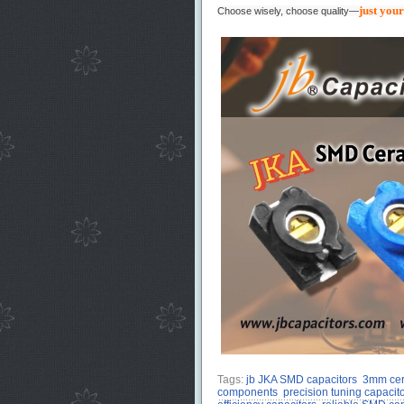
just your
Choose wisely, choose quality—
Tags:
jb JKA SMD capacitors
3mm cer
components
precision tuning capacit