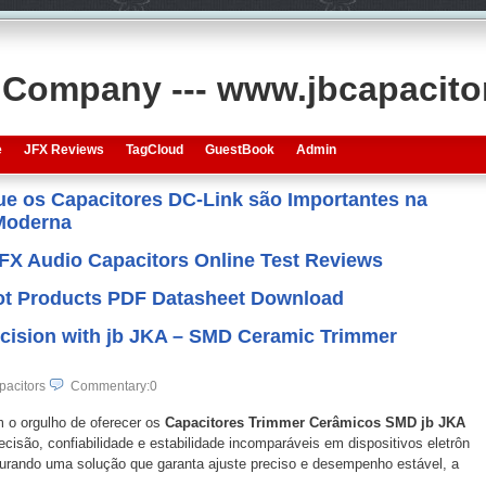
s Company --- www.jbcapacit
e
JFX Reviews
TagCloud
GuestBook
Admin
que os Capacitores DC-Link são Importantes na
 Moderna
JFX Audio Capacitors Online Test Reviews
 Hot Products PDF Datasheet Download
ecision with jb JKA – SMD Ceramic Trimmer
pacitors
Commentary:0
 o orgulho de oferecer os
Capacitores Trimmer Cerâmicos SMD jb JKA
recisão, confiabilidade e estabilidade incomparáveis em dispositivos eletrôn
urando uma solução que garanta ajuste preciso e desempenho estável, a