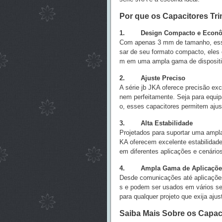
Por que os Capacitores T
1. Design Compacto e Econô
Com apenas 3 mm de tamanho, esses
sar de seu formato compacto, eles 
m em uma ampla gama de disposit
2. Ajuste Preciso
A série jb JKA oferece precisão exc
nem perfeitamente. Seja para equi
o, esses capacitores permitem ajus
3. Alta Estabilidade
Projetados para suportar uma ampla
KA oferecem excelente estabilidade
em diferentes aplicações e cenário
4. Ampla Gama de Aplicaçõe
Desde comunicações até aplicações
s e podem ser usados em vários se
para qualquer projeto que exija ajus
Saiba Mais Sobre os Capac