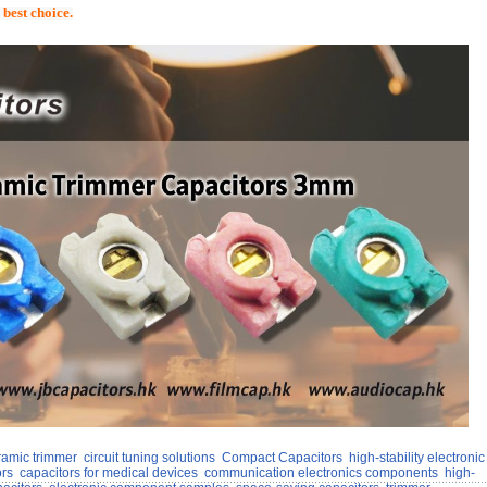
 best choice.
amic trimmer
circuit tuning solutions
Compact Capacitors
high-stability electronic
ors
capacitors for medical devices
communication electronics components
high-