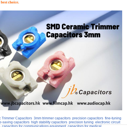
 best choice.
 Trimmer Capacitors
3mm trimmer capacitors
precision capacitors
fine-tuning
e-saving capacitors
high stability capacitors
precision tuning
electronic circuit
s
capacitors for communications equipment
capacitors for medical