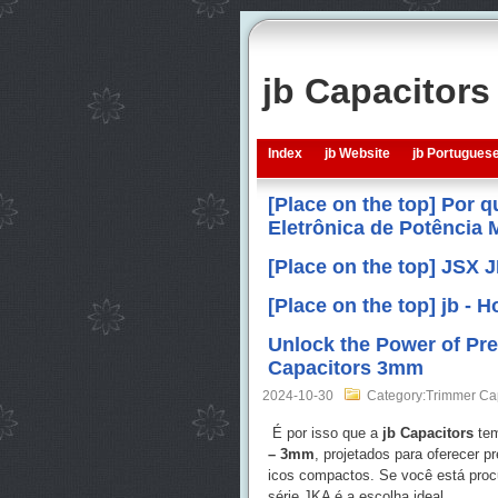
jb Capacitor
Index
jb Website
jb Portugues
[Place on the top] Por 
Eletrônica de Potência
[Place on the top] JSX 
[Place on the top] jb -
Unlock the Power of Pr
Capacitors 3mm
2024-10-30
Category:Trimmer Ca
É por isso que a
jb Capacitors
tem
– 3mm
, projetados para oferecer p
icos compactos. Se você está proc
série JKA é a escolha ideal.