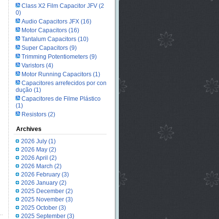
Class X2 Film Capacitor JFV
(2
0)
Audio Capacitors JFX
(16)
Motor Capacitors
(16)
Tantalum Capacitors
(10)
Super Capacitors
(9)
Trimming Potentiometers
(9)
Varistors
(4)
Motor Running Capacitors
(1)
Capacitores arrefecidos por con
dução
(1)
Capacitores de Filme Plástico
(1)
Resistors
(2)
Archives
2026 July
(1)
2026 May
(2)
2026 April
(2)
2026 March
(2)
2026 February
(3)
2026 January
(2)
2025 December
(2)
2025 November
(3)
2025 October
(3)
2025 September
(3)