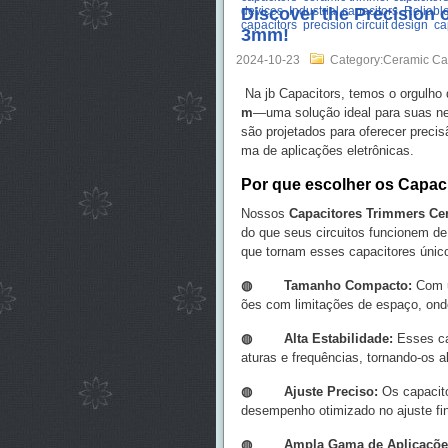
devices
Discover the Precision
Industrial capacitors
Reliable
capacitors
precision circuit design
ca
3mm!
2024-10-23
Category:Ceramic Ca
Na jb Capacitors, temos o orgulho
m
—uma solução ideal para suas ne
são projetados para oferecer precis
ma de aplicações eletrônicas.
Por que escolher os Capa
Nossos
Capacitores Trimmers C
do que seus circuitos funcionem de 
que tornam esses capacitores únic
◍ Tamanho Compacto:
Com u
ões com limitações de espaço, ond
◍
Alta Estabilidade:
Esses ca
aturas e frequências, tornando-os 
◍
Ajuste Preciso:
Os capacito
desempenho otimizado no ajuste fin
◍
Ampla Gama de Aplicaçõe