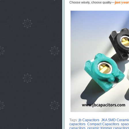
just your
Choose wisely, choose quality—
Tags:
jb Capacitors
JKA SMD Ceramic
capacitors
Compact Capacitors
spac
capacitors
ceramic trimmer capacitor