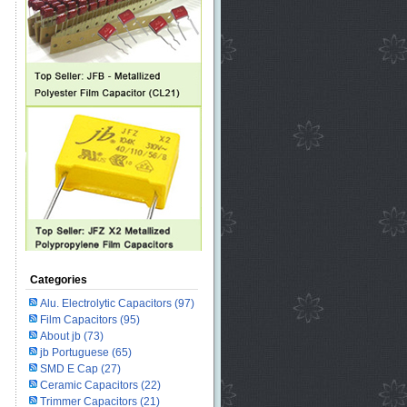
Categories
Alu. Electrolytic Capacitors
(97)
Film Capacitors
(95)
About jb
(73)
jb Portuguese
(65)
SMD E Cap
(27)
Ceramic Capacitors
(22)
Trimmer Capacitors
(21)