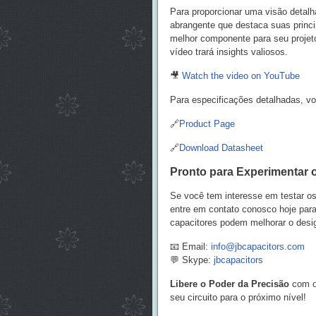
Para proporcionar uma visão detalh
abrangente que destaca suas princi
melhor componente para seu projet
vídeo trará insights valiosos.
🎥
Watch the video on YouTube
Para especificações detalhadas, vo
🔗
Product Page
🔗
Download Datasheet
Pronto para Experimentar 
Se você tem interesse em testar o
entre em contato conosco hoje para
capacitores podem melhorar o design
📧 Email:
info@jbcapacitors.com
💬 Skype:
jbcapacitors
Libere o Poder da Precisão
com o
seu circuito para o próximo nível!