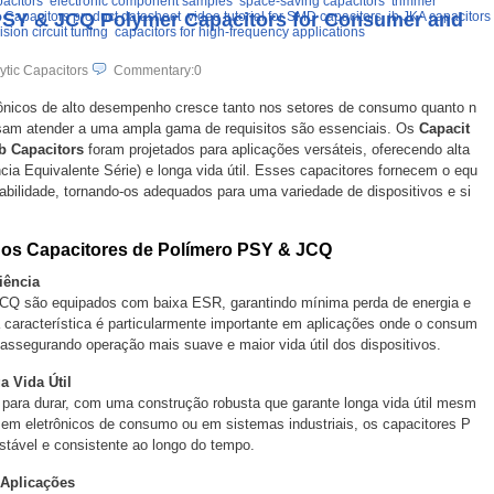
acitors
electronic component samples
space-saving capacitors
trimmer
: PSY & JCQ Polymer Capacitors for Consumer and
b Capacitors product datasheet
video tutorial for SMD capacitors
jb JKA capacitors
ision circuit tuning
capacitors for high-frequency applications
ytic Capacitors
Commentary:0
nicos de alto desempenho cresce tanto nos setores de consumo quanto n
ossam atender a uma ampla gama de requisitos são essenciais. Os
Capacit
b Capacitors
foram projetados para aplicações versáteis, oferecendo alta
cia Equivalente Série) e longa vida útil. Esses capacitores fornecem o equ
rabilidade, tornando-os adequados para uma variedade de dispositivos e si
 dos Capacitores de Polímero PSY & JCQ
ência
CQ são equipados com baixa ESR, garantindo mínima perda de energia e
 característica é particularmente importante em aplicações onde o consum
 assegurando operação mais suave e maior vida útil dos dispositivos.
 Vida Útil
para durar, com uma construção robusta que garante longa vida útil mesm
em eletrônicos de consumo ou em sistemas industriais, os capacitores P
ável e consistente ao longo do tempo.
Aplicações