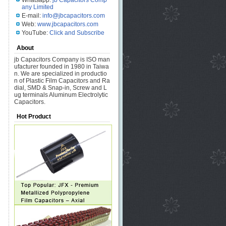
Whatsapp:
jb Capacitors Comp
any Limited
E-mail:
info@jbcapacitors.com
Web:
www.jbcapacitors.com
YouTube:
Click and Subscribe
About
jb Capacitors Company is ISO man
ufacturer founded in 1980 in Taiwa
n. We are specialized in productio
n of Plastic Film Capacitors and Ra
dial, SMD & Snap-in, Screw and L
ug terminals Aluminum Electrolytic
Capacitors.
Hot Product