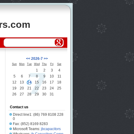
ors.com
<<
2026-7
>>
Sun
Mon
Tue
Wed
Thu
Fri
Sat
1
2
3
4
5
6
7
8
9
10
11
12
13
14
15
16
17
18
19
20
21
22
23
24
25
26
27
28
29
30
31
Contact us
Direct line1: (86) 769 8108 228
0
Fax: (852) 8169 8283
Microsoft Teams:
jbcapacitors