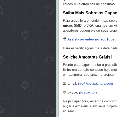
édicos ou eletrônicos de consumo, 
Saiba Mais Sobre os Capac
Para ajudá-lo a entender mais sobr
micos SMD jb JKA
, criamos um ví
apacitores podem elevar seus proje
🎥
Assista ao vídeo no YouTube
Para especificações mais detalhad
Solicite Amostras Grátis!
Pronto para experimentar a precis
Entre em contato conosco hoje mes
em aprimorar seu próximo projeto.
📧 Email:
info@jbcapacitors.com
💬 Skype:
jbcapacitors
Na jb Capacitors, estamos comprom
ançar a excelência em seus projet
ecisão!