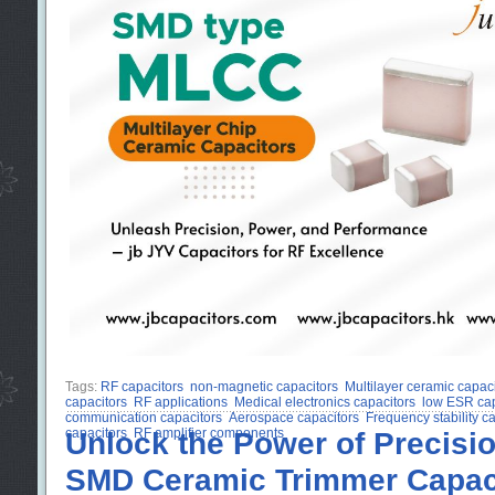
Tags:
RF capacitors
non-magnetic capacitors
Multilayer ceramic capaci
capacitors
RF applications
Medical electronics capacitors
low ESR cap
communication capacitors
Aerospace capacitors
Frequency stability c
capacitors
Unlock the Power of Precisio
RF amplifier components
SMD Ceramic Trimmer Capac