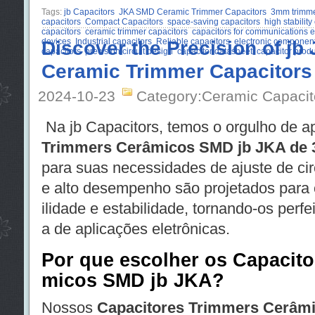
Tags:
jb Capacitors
JKA SMD Ceramic Trimmer Capacitors
3mm trimme
capacitors
Compact Capacitors
space-saving capacitors
high stability
capacitors
ceramic trimmer capacitors
capacitors for communications 
devices
Discover the Precision of j
Industrial capacitors
Reliable capacitors
electronic componen
capacitors
precision circuit design
capacitor datasheet
capacitor prod
Ceramic Trimmer Capacitor
2024-10-23
Category:Ceramic Capacit
Na jb Capacitors, temos o orgulho de a
Trimmers Cerâmicos SMD jb JKA de
para suas necessidades de ajuste de cir
e alto desempenho são projetados para o
ilidade e estabilidade, tornando-os per
a de aplicações eletrônicas.
Por que escolher os Capacit
micos SMD jb JKA?
Nossos
Capacitores Trimmers Cerâm