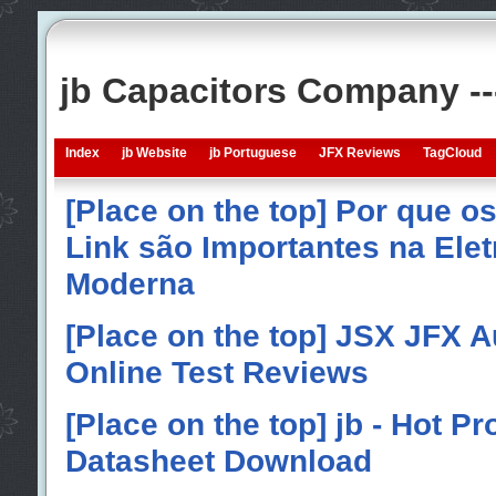
jb Capacitors Company -
Index
jb Website
jb Portuguese
JFX Reviews
TagCloud
[Place on the top] Por que o
Link são Importantes na Elet
Moderna
[Place on the top] JSX JFX A
Online Test Reviews
[Place on the top] jb - Hot P
Datasheet Download